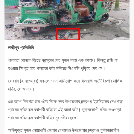
লক্ষ্মীপুর প্রতিনিধি
খালাতো বোনকে বিয়ের প্রস্তাব দেয় সুজন নামে এক বখাটে। কিন্তু রাজি না
হওয়ায় ক্ষিপ্ত হয়ে খালাতো ভাই মনিরের সিএনজি পুড়িয়ে দেয় সে।
রোববার (২ নভেম্বর) সকালে এমন অভিযোগ করে সিএনজি অটোরিকশার মালিক
মনির, সে জানায়।
এর আগে দিবাগত রাত ৩টার দিকে সদর উপজেলার চন্দ্রগঞ্জ ইউনিয়নের দেওপাড়া
গ্রামের করিম বক্স ব্যাপারী বাড়িতে এই ঘটনা ঘটে। ভূক্তভোগী মনির দেওপাড়া
গ্রামের করিম বক্স ব্যাপারী বাড়ির নুর নবীর ছেলে।
অভিযুক্ত সুজন নোয়াখালী জেলার বেগমগঞ্জ উপজেলার চন্দ্রগঞ্জ পূর্ববাজারাধীন