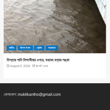
জাতীয়
বিশেষ সংবাদ
ব্রেকিং
সারাবাংলা
তিস্তার পানি বিপদসীমার ওপরে, ভয়াবহ বন্যার শঙ্কা
August 5, 2026
রিপোর্ট ডেস্ক
যোগাযোগ:
muktikantho@gmail.com