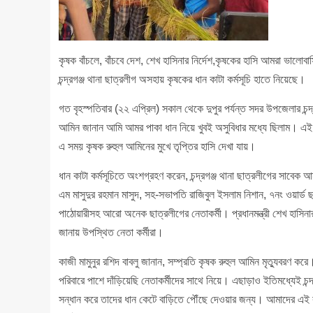
কৃষক বাঁচলে, বাঁচবে দেশ, শেখ হাসিনার নির্দেশ,কৃষকের হাসি আমরা ভালোবাস
চন্দ্রগঞ্জ থানা ছাত্রলীগ অসহায় কৃষকের ধান কাটা কর্মসূচি হাতে নিয়েছে।
গত বৃহস্পতিবার (২২ এপ্রিল) সকাল থেকে দুপুর পর্যন্ত সদর উপজেলার চন্দ
আমিন জানান আমি আমর পাকা ধান নিয়ে খুবই অসুবিধার মধ্যে ছিলাম। এই 
এ সময় কৃষক রুহুল আমিনের মুখে তৃপ্তির হাসি দেখা যায়।
ধান কাটা কর্মসূচিতে অংশগ্রহণ করেন, চন্দ্রগঞ্জ থানা ছাত্রলীগের সাবেক
এম মাসুদুর রহমান মাসুদ, সহ-সভাপতি রাজিবুল ইসলাম নিশান, ৭নং ওয়ার্
পাঠোয়ারীসহ আরো অনেক ছাত্রলীগের নেতাকর্মী। প্রধানমন্ত্রী শেখ হাসিনার 
জানায় উপস্থিত নেতা কর্মীরা।
কাজী মামুনুর রশিদ বাবলু জানান, সম্প্রতি কৃষক রুহুল আমিন মৃত্যুবরণ
পরিবারে পাশে দাঁড়িয়েছি নেতাকর্মীদের সাথে নিয়ে। এছাড়াও ইতিমধ্যেই চন
সন্ধান করে তাদের ধান কেটে বাড়িতে পৌঁছে দেওয়ার জন্য। আমাদের এই ক