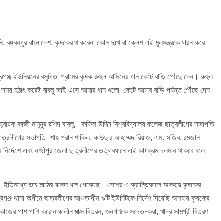
ি, বঙ্গবন্ধুর বাংলাদেশ, কৃষকের থাকবেনা কোন দুঃখ বা ক্লেশ এই মূলমন্ত্রকে ধারন করে
্রগঞ্জ ইউনিয়নের বসুধিতা গ্রামের কৃষক রুহুল আমিনের ধান কেটে বাড়ি পৌঁছে দেন। রুহুল
সময় হঠাৎ করেই বাবলু ভাই এসে আমার ধান গুলো কেটে আমার বাড়ি পর্যন্ত পৌঁছে দেন।
 আহ্বায়ক কাজী মামুনুর রশিদ বাবলু, কফিল উদ্দিন বিশ্ববিদ্যালয় কলেজ ছাত্রলীগের সভাপতি
ড ছাত্রলীগের সভাপতি শাহ পরান শাকিল, কাউছার আহাম্মদ রিয়াজ, এম. সজিব, রমজান
নির্দেশে এবং লক্ষ্মীপুর জেলা ছাত্রলীগের তত্বাবধানে এই কার্যক্রম চলমান থাকবে বলে
 করে। ইতিমধ্যে তার মাঠের ফসল ধান পেকেছে। দেশের এ ক্রান্তিকালে অসহায় কৃষকের
্দ্রগঞ্জ থানা অধীনে ছাত্রলীগের আওতাধীন ৯টি ইউনিটকে নির্দেশ দিয়েছি অসহায় কৃষকের
াজের পাশাপাশি করোনাকালীন মাক্স বিতরন, জনগণকে সচেতনকরা, খাদ্র সামগ্রী বিতরণ