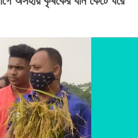
দ্যোগে অসহায় কৃষকের ধান কেটে ঘরে