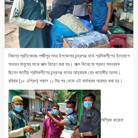
নিজস্ব প্রতিবেদকঃ লক্ষ্মীপুর সদর উপজেলার চন্দ্রগঞ্জ থানা শ্রমিকলীগের উদ্যোগে
সাধারন মানুষের মাঝে মাক্স বিতরণ করা হয়। মাক্স বিতরণের প্রধান সমন্বয়ক
ছিলেন জাতীয় শ্রমিকলীগের চন্দ্রগঞ্জ থানার আহ্বায়ক মোঃ জাহাঙ্গীর আলম।
রবিবার (১৮ এপ্রিল) সকাল ১১ টার পর থেকে এই কার্যক্রম আরম্ভ করা হয়।
বৈশ্বিক করোনা