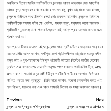
উপস্থিত ছিলেন জাতীয় শ্রমিকলীগের চন্দ্রগঞ্জ থানার আহ্বায়ক মোঃ জাহাঙ্গীর
আলম, যুগ্ন আহ্বায়ক মোঃ আনোয়ার হোসেন বাবু, যুগ্ন আহ্বায়ক মোঃ রাসেল,
চন্দ্রগঞ্জ ইউনিয়ন আওয়ামিলীগ নেতা মোঃ জয়নাল আবেদীন, চন্দ্রগঞ্জ ইউনিয়ন
শ্রমিকলীগের সদস্য সচিব মোঃ সেলিম, সদস্য বাবুল, সবুজসহ আরো অনেকে।
শ্রমিকলীগ চন্দ্রগঞ্জ থানা শাখার উদ্যোগে এই পর্যন্ত প্রায় ১হাজার জনকে মাক্স
প্রদান করা হয়।
মাক্স প্রদান বিষয়ে জানতে চাইলে চন্দ্রগঞ্জ থানা শ্রমিকলীগের আহ্বায়ক আহ্বায়ক
মোঃ জাহাঙ্গীর আলম জানান, লক্ষ্মীপুর জেলা শ্রমিকলীগের আহ্বায়ক মামনুর রশীদ
মামুন ভাই ও যুগ্ম-আহ্বায়ক ইউসুফ পাটায়ারী ভাইয়ের নির্দেশে জাতীয় যেকোন
দূর্যোগে এবং বাংলাদেশের মেহনতি মানুষের পাশে সবসময় শ্রমিকলীগ ছিল, আছে
এবং থাকবে। আমারা মামুন ভাই ইউসুফ পাটোয়ারী ভাইয়ের যেকোন নির্দেশনায়
ঝাপিয়ে পড়তে সদা প্রস্তুত। তিনি আরো জানান, করোনা চলাকালীন সময়ে এই
মাক্স বিতরণ, সচেতন করা এবং খাদ্য সামগ্রী বিতরণ সব সময় অব্যাহত থাকবে।
Previous
Next
চন্দ্রগঞ্জে অগ্নিকান্ডে ক্ষতিগ্রস্থদের
চন্দ্রগঞ্জে অস্ত্রসহ ৩ ডাকাত ও