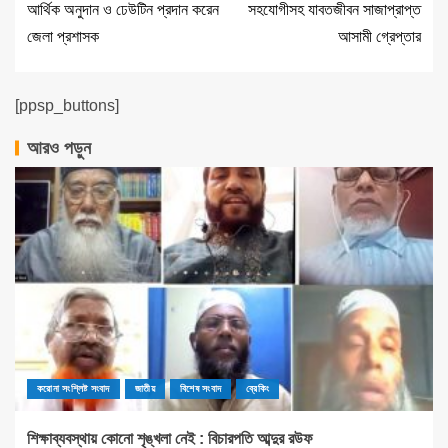
আর্থিক অনুদান ও ঢেউটিন প্রদান করেন
সহযোগীসহ যাবতজীবন সাজাপ্রাপ্ত
জেলা প্রশাসক
আসামী গ্রেপ্তার
[ppsp_buttons]
আরও পড়ুন
করোনা সংশ্লিষ্ট সংবাদ
জাতীয়
বিশেষ সংবাদ
ব্রেকিং
শিক্ষাব্যবস্থায় কোনো শৃঙ্খলা নেই : বিচারপতি আব্দুর রউফ