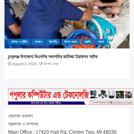
অনিয়ম ও দূর্নীতি
অপরাধ
বিভাগীয়
বিশেষ সংবাদ
ব্রেকিং
মাদক
চন্দ্রগঞ্জ উপজেলা বিএনপির সভাপতির ভাতিজা ইয়াবাসহ আটক
August 6, 2026
রিপোর্ট ডেস্ক
মোহাম্মদ ফয়সাল
প্রকাশক ও সম্পাদক
Main Office : 17420 Hall Rd, Clinton Twp, MI 48038,