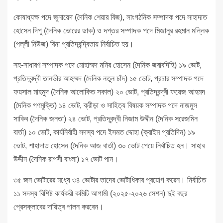
কোষাধ্যক্ষ পদে জুনায়েদ (দৈনিক শেয়ার বিজ), সাংগঠনিক সম্পাদক পদে সাহাদাত
হোসেন দিপু (দৈনিক ভোরের ডাক) ও দপ্তর সম্পাদক পদে মিজানুর রহমান মল্লিক
(পল্লী নিউজ) বিনা প্রতিদ্বন্দ্বিতায় নির্বাচিত হয়।
সহ-সাধারণ সম্পাদক পদে মোহাম্মদ মনির হোসেন (দৈনিক জবাবদিহি) ১৯ ভোট,
প্রতিদ্বন্দ্বী তানভীর আহম্মদ (দৈনিক নতুন চাঁদ) ১৫ ভোট, প্রচার সম্পাদক পদে
ফয়সাল মাহমুদ (দৈনিক আলোকিত সকাল) ২০ ভোট, প্রতিদ্বন্দ্বী ফয়েজ আহমদ
(দৈনিক গণমুক্তি) ১৪ ভোট, ক্রীড়া ও সাহিত্য বিষয়ক সম্পাদক পদে নাজমুস
সাকিব (দৈনিক জনতা) ২৪ ভোট, প্রতিদ্বন্দ্বী নিজাম উদ্দীন (দৈনিক সরেজমিন
বার্তা) ১০ ভোট, কার্যনির্বাহী সদস্য পদে ইসমত দ্দোহা (ক্রাইম প্রতিদিন) ১৯
ভোট, শাহাদাত হোসেন (দৈনিক আজ বার্তা) ৩০ ভোট পেয়ে নির্বাচিত হন। সাহাব
উদ্দীন (দৈনিক রূপসী বাংলা) ১৭ ভোট পান।
৩৫ জন ভোটারের মধ্যে ৩৪ ভোটার তাদের ভোটাধিকার প্রয়োগ করেন। নির্বাচিত
১১ সদস্য বিশিষ্ট কার্যকরী কমিটি আগামী (২০২৫-২০২৬ সেশন) দুই বছর
প্রেসক্লাবের দায়িত্ব পালন করবেন।