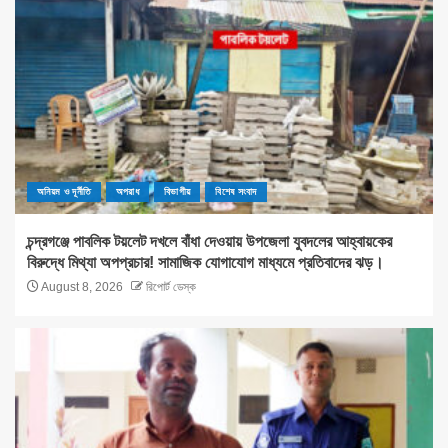
অনিয়ম ও দূর্নীতি
অপরাধ
বিভাগীয়
বিশেষ সংবাদ
চন্দ্রগঞ্জে পাবলিক টয়লেট দখলে বাঁধা দেওয়ায় উপজেলা যুবদলের আহ্বায়কের
বিরুদ্ধে মিথ্যা অপপ্রচার! সামাজিক যোগাযোগ মাধ্যমে প্রতিবাদের ঝড়।
August 8, 2026
রিপোর্ট ডেস্ক