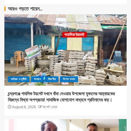
আরও পড়তে পারেন..
অনিয়ম ও দূর্নীতি
অপরাধ
বিভাগীয়
বিশেষ সংবাদ
চন্দ্রগঞ্জে পাবলিক টয়লেট দখলে বাঁধা দেওয়ায় উপজেলা যুবদলের আহ্বায়কের
বিরুদ্ধে মিথ্যা অপপ্রচার! সামাজিক যোগাযোগ মাধ্যমে প্রতিবাদের ঝড়।
August 8, 2026
রিপোর্ট ডেস্ক