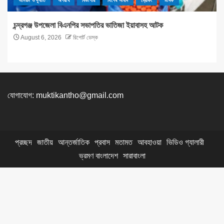
অনিয়ম ও দূর্নীতি
অপরাধ
বিভাগীয়
বিশেষ সংবাদ
ব্রেকিং
মাদক
চন্দ্রগঞ্জ উপজেলা বিএনপির সভাপতির ভাতিজা ইয়াবাসহ আটক
August 6, 2026
রিপোর্ট ডেস্ক
যোগাযোগ:
muktikantho@gmail.com
প্রচ্ছদ
জাতীয়
আন্তর্জাতিক
প্রবাস
মতামত
আবহাওয়া
ভিডিও গ্যালারী
ভ্রমণ বাংলাদেশ
সারাবাংলা