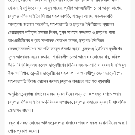
খোকন, বীরমুক্তিযোদ্ধা আবুল খায়ের, প্রবীণ আওয়ামীলীগ নেতা আবুল কাশেম,
চন্দ্রগঞ্জ বণিক সমিতির সিনয়র সহ-সভাপতি, শামছুল আলম, সহ-সভাপতি
আলহ্বাজ জয়নাল আবেদীন, সহ-সভাপতি ও চন্দ্রগঞ্জ ইউনিয়নের প্যানেল
চেয়ারম্যান শফিকুল ইসলাম শিপন, যুগ্ন সাধারন সম্পাদক ও চন্দ্রগঞ্জ থানা
আওয়ামীলীগের দপ্তর সম্পাদক মোরশেদ আলম, চন্দ্রগঞ্জ ইউনিয়ন
স্বেচ্ছাসেবকলীগের সভাপতি তাজুল ইসলাম ভূইয়া, চন্দ্রগঞ্জ ইউনিয়ন যুবলীগের
যুগ্ন আহ্বায়ক আব্দুর রহমান, শ্রমিকলীগ নেতা আনোয়ার হোসেন বাবু, কফিল
উদ্দিন বিশ্ববিদ্যালয় কলেজ ছাত্রলীগের সিনিয়র সহ-সভাপতি ও ব্যবসায়ী রাজিবুল
ইসলাম নিশান, কেন্দ্রীয় ছাত্রলীগের সহ-সম্পাদক ও লক্ষ্মীপুর জেলা ছাত্রলীগের
সহ-সভাপতি রিয়াজ হোসেন জয়সহ চন্দ্রগঞ্জ বাজারের শত শত ব্যবসায়ী।
অনুষ্ঠানে চন্দ্রগঞ্জ বাজারের মরহুম ব্যবসায়ীদের জন্য শোক প্রস্তাব পড়ে শুনান
চন্দ্রগঞ্জ বণিক সমিতির অর্থ-বিষয়ক সম্পাদক, চন্দ্রগঞ্জ বাজারের ব্যবসায়ী সাংবাদিক
মোহাম্মদ হাছান।
বক্তারা মরহুম হোসেন ভাইসহ চন্দ্রগঞ্জ বাজারের প্রয়াত সকল ব্যবাসায়ীদের স্মরণে
শোক প্রকাশ করেন।