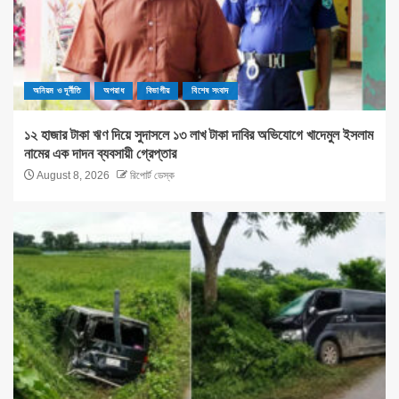
অনিয়ম ও দূর্নীতি
অপরাধ
বিভাগীয়
বিশেষ সংবাদ
১২ হাজার টাকা ঋণ দিয়ে সুদাসলে ১৩ লাখ টাকা দাবির অভিযোগে খাদেমুল ইসলাম
নামের এক দাদন ব্যবসায়ী গ্রেপ্তার
August 8, 2026
রিপোর্ট ডেস্ক