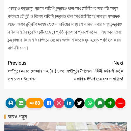
এছাড়াও বক্তব্যে প্রধান অতিথি চন্দ্রগঞ্জ থানা আওয়ামীলীগের সভাপতি আবুল
কাশেমে চৌধুরী ও বিশেষ অতিথি চন্দ্রগঞ্জ থানা আওয়ামীলীগের সাধারন সম্পাদক
আব্দুল ওহাব কন্ট্রাক্টর মরহুম হোসেন ভাইয়ের জন্য শোক সভা করার জন্য চন্দ্রগঞ্জ
বণিক সমিতির (রেজিঃ চট্ট-২৫৯১) প্রতি কৃতজ্ঞতা প্রকাশ করেন। এছাড়াও তারা
চন্দ্রগঞ্জ বণিক সমিতির পিছনে যেকোন অশুভ শক্তিকে দৃঢ় হস্তে প্রতিহত করার
হুশিয়ারী দেন।
Previous
Next
লক্ষ্মীপুরে হযরত দেওয়ান শাহ (রা:) ৪৩৫
লক্ষ্মীপুরে উপজেলা নির্বাহী কর্মকর্তা কর্তৃক
তম মেলার উদ্বোধন
একাধিক ইউপি চেয়ারম্যান লাঞ্ছিত!
68
আরও পড়ুন