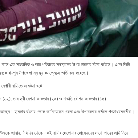
৩০) নামে এক সাংবাদিক ও তার পরিবারের সদস্যদের উপর হামলার ঘটনা ঘটেছে। এতে তিনি
ে রায়পুর উপজেলা স্বাস্থ্য কমপ্লেক্সে ভর্তি করা হয়েছে।
র বেপারী বাড়িতে এ ঘটনা ঘটে।
 (৬২), তার স্ত্রী রেশমা আক্তার (২০) ও শাশুড়ি রৌশন আক্তার (৪৫)।
ত আছেন। হামলার ঘটনায় ক্ষোভ জানিয়েছেন জেলা এবং উপজেলার কর্মরত গণমাধ্যমকর্মীরা।
িউজকে জানান, দীর্ঘদিন থেকে একই বাড়ির দেলোয়ার হোসেনদের সাথে তাদের জমি নিয়ে