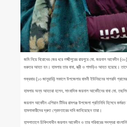
জমি নিয়ে বিরোধের জের ধরে লক্ষ্মীপুরের রায়পুরে মো. জয়নাল আবেদীন (
গুরুতর আহত হন। হামলায় তার বাবা, স্ত্রী ও শাশুড়িও আহত হয়েছে। তাদেরক
শুক্রবার (১৩ জানুয়ারি) সকালে উপজেলার বামনী ইউনিয়নের সাগরদি গ্রামে
হামলায় অন্য আহতরা হলেন, সাংবাদিক জয়নাল আবেদীনের বাবা মো. তছলিম
জয়নাল আবেদীন এশিয়ান টিভির রামগঞ্জ উপজেলা প্রতিনিধি হিসেবে কর্মর
হামলাকারীদের দ্রুত গ্রেফতারের দাবি জানিয়েছেন তারা।
হাসপাতালে চিকিৎসাধীন জয়লান আবেদীন ও তার পরিবারের সদস্যরা বাংলান