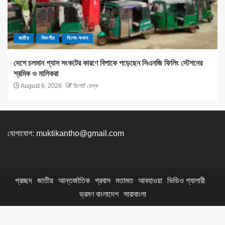
জাতীয়
বিভাগীয়
বিশেষ সংবাদ
দেশে চলমান গ্যাস সংকটের কারণে বিপাকে পড়েছেন সিএনজি ফিলিং স্টেশনের
শ্রমিক ও মালিকরা
August 6, 2026
রিপোর্ট ডেস্ক
যোগাযোগ:
muktikantho@gmail.com
প্রচ্ছদ
জাতীয়
আন্তর্জাতিক
প্রবাস
মতামত
আবহাওয়া
ভিডিও গ্যালারী
ভ্রমণ বাংলাদেশ
সারাবাংলা