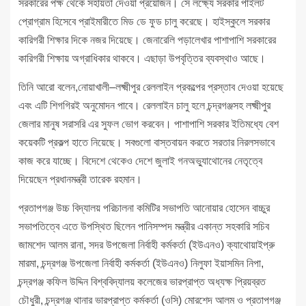
সরকারের পক্ষ থেকে সহায়তা দেওয়া প্রয়োজন। সে লক্ষ্যে সরকার পাইলট
প্রোগ্রাম হিসেবে প্রাইমারীতে মিড ডে ফুড চালু করেছে। হাইস্কুলে সরকার
কারিগরী শিক্ষার দিকে নজর দিয়েছে। জেনারেলি পড়ালেখার পাশাপাশি সরকারের
কারিগরী শিক্ষায় অগ্রাধিকার থাকবে। এছাড়া উপবৃত্তির ব্যবস্থাও আছে।
তিনি আরো বলেন,নোয়াখালী–লক্ষ্মীপুর রেললাইন প্রকল্পের প্রস্তাব দেওয়া হয়েছে
এবং এটি শিগগিরই অনুমোদন পাবে। রেললাইন চালু হলে চন্দ্রগঞ্জসহ লক্ষ্মীপুর
জেলার মানুষ সরাসরি এর সুফল ভোগ করবেন। পাশাপাশি সরকার ইতিমধ্যে বেশ
কয়েকটি প্রকল্প হাতে নিয়েছে। সবগুলো বাস্তবায়ন করতে সরতার নিরলসভাবে
কাজ করে যাচ্ছে। বিদেশে থেকেও দেশে জুলাই গনঅভ্যাুথোনের নেতৃত্বে
দিয়েছেন প্রধানমন্ত্রী তারেক রহমান।
প্রতাপগঞ্জ উচ্চ বিদ্যালয় পরিচালনা কমিটির সভাপতি আনোয়ার হোসেন বাচ্চুর
সভাপতিত্বে এতে উপস্থিত ছিলেন পানিসম্পদ মন্ত্রীর একান্ত সহকারি সচিব
জামশেদ আলম রানা, সদর উপজেলা নির্বাহী কর্মকর্তা (ইউএনও) ক্যাথোয়াইপ্রু
মারমা, চন্দ্রগঞ্জ উপজেলা নির্বাহী কর্মকর্তা (ইউএনও) নিলুফা ইয়াসমিন নিপা,
চন্দ্রগঞ্জ কফিল উদ্দিন বিশ্ববিদ্যালয় কলেজের ভারপ্রাপ্ত অধ্যক্ষ প্রিয়ব্রত
চৌধুরী, চন্দ্রগঞ্জ থানার ভারপ্রাপ্ত কর্মকর্তা (ওসি) মোরশেদ আলম ও প্রতাপগঞ্জ