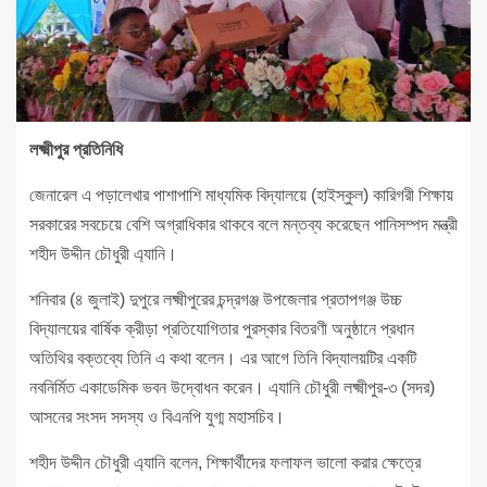
লক্ষ্মীপুর প্রতিনিধি
জেনারেল এ পড়ালেখার পাশাপাশি মাধ্যমিক বিদ্যালয়ে (হাইস্কুল) কারিগরী শিক্ষায়
সরকারের সবচেয়ে বেশি অগ্রাধিকার থাকবে বলে মন্তব্য করেছেন পানিসম্পদ মন্ত্রী
শহীদ উদ্দীন চৌধুরী এ্যানি।
শনিবার (৪ জুলাই) দুপুরে লক্ষ্মীপুরের চন্দ্রগঞ্জ উপজেলার প্রতাপগঞ্জ উচ্চ
বিদ্যালয়ের বার্ষিক ক্রীড়া প্রতিযোগিতার পুরস্কার বিতরণী অনুষ্ঠানে প্রধান
অতিথির বক্তব্যে তিনি এ কথা বলেন। এর আগে তিনি বিদ্যালয়টির একটি
নবনির্মিত একাডেমিক ভবন উদ্বোধন করেন। এ্যানি চৌধুরী লক্ষ্মীপুর-৩ (সদর)
আসনের সংসদ সদস্য ও বিএনপি যুগ্ম মহাসচিব।
শহীদ উদ্দীন চৌধুরী এ্যানি বলেন, শিক্ষার্থীদের ফলাফল ভালো করার ক্ষেত্রে