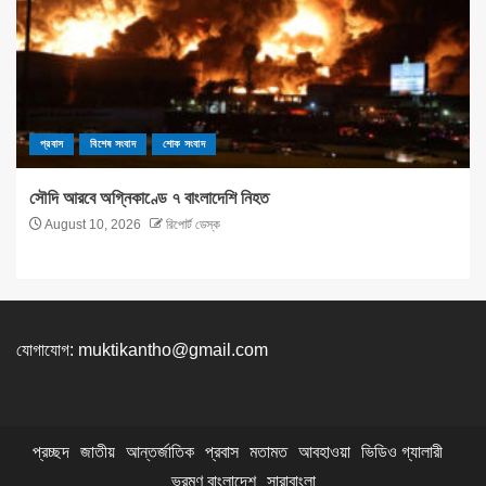
প্রবাস
বিশেষ সংবাদ
শোক সংবাদ
সৌদি আরবে অগ্নিকাণ্ডে ৭ বাংলাদেশি নিহত
August 10, 2026
রিপোর্ট ডেস্ক
যোগাযোগ:
muktikantho@gmail.com
প্রচ্ছদ
জাতীয়
আন্তর্জাতিক
প্রবাস
মতামত
আবহাওয়া
ভিডিও গ্যালারী
ভ্রমণ বাংলাদেশ
সারাবাংলা