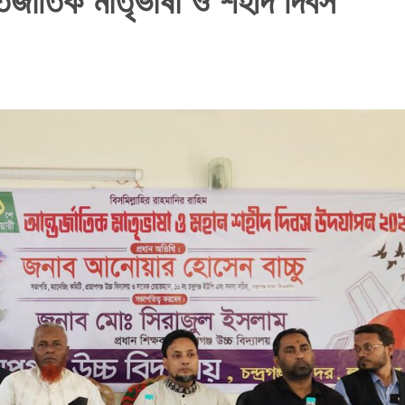
্তর্জাতিক মাতৃভাষা ও শহীদ দিবস