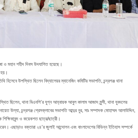
তৃভাষা ও মহান শহীদ দিবস উদযাপিত হয়েছে।
া হয়।
থি হিসেবে উপস্থিত ছিলেন বিদ্যালেয়র ম্যানেজিং কমিটির সভাপতি, চন্দ্রগঞ্জ থানা
স্থিত ছিলেন, থানা বিএনপি’র যুগ্ন আহ্বায়ক আবুল কালাম আজাদ মুন্সী, থানা যুবদলের
য়েত উল্যা, চন্দ্রগঞ্জ প্রেসক্লাবের সভাপতি আব্দুর নুর, সাঃ সম্পাদক মোহাম্মদ আলাউদ্দিন,
ক শিক্ষিকাবৃন্দ ও কয়েকশত ছাত্র/ছাত্রী।
রেন। এছাড়াও বক্তারা ২৪’র জুলাই আন্দোলন এবং বাংলাদেশের বিভিন্ন ইতিহাস সম্পর্কে