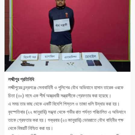
লক্ষ্মীপুর প্রতিনিধি
লক্ষ্মীপুরের চন্দ্রগঞ্জে সেনাবাহিনী ও পুলিশের যৌথ অভিযানে হাসান তারেক ওরফে
চিতা (৩০) নামে এক শীর্ষ অস্ত্রধারী সন্ত্রাসীকে গ্রেফতার করা হয়েছে।
এ সময় তার কাছ থেকে একটি বিদেশি পিস্তল ও তাজা গুলি উদ্ধার করা হয়।
বৃহস্পতিবার (২২ জানুয়ারি) সন্ধ্যা থেকে গভীর রাত পর্যন্ত পরিচালিত এ অভিযানে
তাকে গ্রেফতার করা হয়। শুক্রবার (২৩ জানুয়ারি) ভোররাতে যৌথ বাহিনীর পক্ষ
থেকে বিষয়টি নিশ্চিত করা হয়।