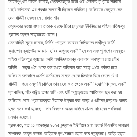
আইনশৃঙ্খলা বাহিনী জানায়, গ্রেফতারকৃত চিতা ওই এলাকার কুখ্যাত সন্ত্রাসী
‘ছোট কাউসার’-এর প্রধান সহযোগী হিসেবে পরিচিত। অভিযানে নেতৃত্ব দেন
সেনাবাহিনীর মেজর মো. রাহাত খাঁন।
গ্রেফতার হওয়া হাসান তারেক ওরফে চিতা চন্দ্রগঞ্জ ইউনিয়নের পশ্চিম লতিফপুর
গ্রামের আব্দুস সাত্তারের ছেলে।
সেনাবাহিনী সূত্র জানায়, নির্দিষ্ট গোয়েন্দা তথ্যের ভিত্তিতে লক্ষ্মীপুর আর্মি
ক্যাম্পের ক্যাপ্টেন আরমান হাবিব অপুসহ একটি টহল দল এবং পুলিশের সমন্বয়ে
পশ্চিম লতিফপুর গ্রামের এসপি মসজিদসংলগ্ন এলাকায় অবস্থান নেয় যৌথ
বাহিনী। সন্ধ্যা ৬টা থেকে শুরু হওয়া অভিযান রাত সাড়ে ১২টা পর্যন্ত চলে।
অভিযান চলাকালে এসপি মসজিদের সামনে থেকে চিতাকে ঘিরে ফেলে যৌথ
বাহিনী। পরে তল্লাশি চালিয়ে তার হেফাজত থেকে একটি বিদেশি পিস্তল, একটি
ম্যাগাজিন, পাঁচ রাউন্ড তাজা গুলি এবং দুটি অ্যান্ড্রয়েড স্মার্টফোন জব্দ করা হয়।
অভিযান শেষে গ্রেফতারকৃত চিতাকে উদ্ধার করা অস্ত্র ও গুলিসহ চন্দ্রগঞ্জ থানায়
হস্তান্তর করা হয়েছে। তার বিরুদ্ধে অস্ত্র আইনে মামলা দায়েরের প্রক্রিয়া
চলমান রয়েছে।
প্রসংগত, গত ১৫ নভেম্বর ২০২৫ চন্দ্রগঞ্জ ইউনিয়ন ৪নং ওয়ার্ড বিএনপির সাধারণ
সম্পাদক আবুল কালাম জহিরকে নৃশংসভাবে হত্যা করে দুবৃত্তরা। জহির হত্যা