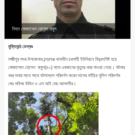
নিহত মোজাম্মেল হোসেন বাবুল
মুক্তিকন্ঠ ডেস্কঃ
লক্ষ্মীপুর সদর উপজেলার চন্দ্রগঞ্জ থানাধীন চরশাহী ইউনিয়নে বিদ্যুৎপিষ্ট হয়ে
মোজাম্মেল হোসেন বাবুল(৪০) নামে একজনের মৃত্যুর খবর পাওয়া গেছে। ঘটনার
খবর শুনার সাথে সাথে ঘটনাস্থল পরিদর্শন করেন দাসের ফাঁড়ির পুলিশ পরিদর্শক
মোঃ মফিজ উদ্দিন ও এস আই মোঃ আলমগীর।