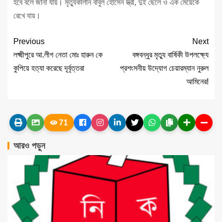
হবে বলে জানা যায়। মৃত্যুকালীন বাবুল হোসেন স্ত্রী, দুই ছেলে ও এক মেয়েকে
রেখে যায়।
Previous
Next
লক্ষ্মীপুরে আ.লীগ নেতা মোঃ হারুন কে
বঙ্গবন্ধুর মৃত্যু বার্ষিকী উপলক্ষ্যে
কুপিয়ে হত্যা করেছে দূর্বৃত্তরা
প্রশংসনীয় উদ্যোগ চেয়ারম্যান নুরুল
আমিনের!
71
আরও পড়ুন