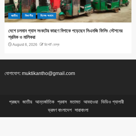
জাতীয়
বিভাগীয়
বিশেষ সংবাদ
দেশে চলমান গ্যাস সংকটের কারণে বিপাকে পড়েছেন সিএনজি ফিলিং স্টেশনের
শ্রমিক ও মালিকরা
August 6, 2026
রিপোর্ট ডেস্ক
যোগাযোগ:
muktikantho@gmail.com
প্রচ্ছদ
জাতীয়
আন্তর্জাতিক
প্রবাস
মতামত
আবহাওয়া
ভিডিও গ্যালারী
ভ্রমণ বাংলাদেশ
সারাবাংলা