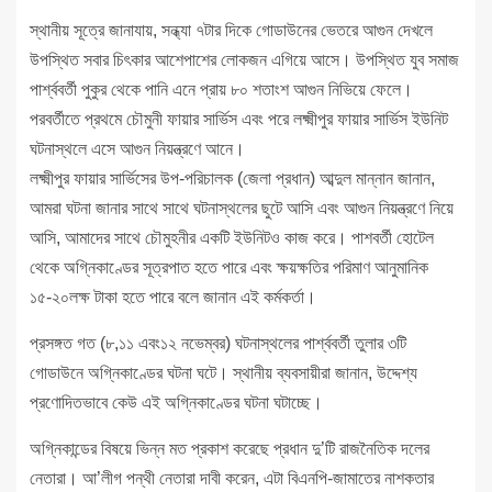
স্থানীয় সূত্রে জানাযায়, সন্ধ্যা ৭টার দিকে গোডাউনের ভেতরে আগুন দেখলে
উপস্থিত সবার চিৎকার আশেপাশের লোকজন এগিয়ে আসে। উপস্থিত যুব সমাজ
পার্শ্ববর্তী পুকুর থেকে পানি এনে প্রায় ৮০ শতাংশ আগুন নিভিয়ে ফেলে।
পরবর্তীতে প্রথমে চৌমুনী ফায়ার সার্ভিস এবং পরে লক্ষ্মীপুর ফায়ার সার্ভিস ইউনিট
ঘটনাস্থলে এসে আগুন নিয়ন্ত্রণে আনে।
লক্ষ্মীপুর ফায়ার সার্ভিসের উপ-পরিচালক (জেলা প্রধান) আব্দুল মান্নান জানান,
আমরা ঘটনা জানার সাথে সাথে ঘটনাস্থলের ছুটে আসি এবং আগুন নিয়ন্ত্রণে নিয়ে
আসি, আমাদের সাথে চৌমুহনীর একটি ইউনিটও কাজ করে। পাশবর্তী হোটেল
থেকে অগ্নিকাণ্ডের সূত্রপাত হতে পারে এবং ক্ষয়ক্ষতির পরিমাণ আনুমানিক
১৫-২০লক্ষ টাকা হতে পারে বলে জানান এই কর্মকর্তা।
প্রসঙ্গত গত (৮,১১ এবং১২ নভেম্বর) ঘটনাস্থলের পার্শ্ববর্তী তুলার ৩টি
গোডাউনে অগ্নিকাণ্ডের ঘটনা ঘটে। স্থানীয় ব্যবসায়ীরা জানান, উদ্দেশ্য
প্রণোদিতভাবে কেউ এই অগ্নিকাণ্ডের ঘটনা ঘটাচ্ছে।
অগ্নিকান্ডের বিষয়ে ভিন্ন মত প্রকাশ করেছে প্রধান দু’টি রাজনৈতিক দলের
নেতারা। আ’লীগ পন্থী নেতারা দাবী করেন, এটা বিএনপি-জামাতের নাশকতার