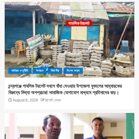
অনিয়ম ও দূর্নীতি
অপরাধ
বিভাগীয়
বিশেষ সংবাদ
চন্দ্রগঞ্জে পাবলিক টয়লেট দখলে বাঁধা দেওয়ায় উপজেলা যুবদলের আহ্বায়কের
বিরুদ্ধে মিথ্যা অপপ্রচার! সামাজিক যোগাযোগ মাধ্যমে প্রতিবাদের ঝড়।
August 8, 2026
রিপোর্ট ডেস্ক