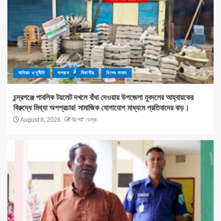
অনিয়ম ও দূর্নীতি
অপরাধ
বিভাগীয়
বিশেষ সংবাদ
চন্দ্রগঞ্জে পাবলিক টয়লেট দখলে বাঁধা দেওয়ায় উপজেলা যুবদলের আহ্বায়কের
বিরুদ্ধে মিথ্যা অপপ্রচার! সামাজিক যোগাযোগ মাধ্যমে প্রতিবাদের ঝড়।
August 8, 2026
রিপোর্ট ডেস্ক