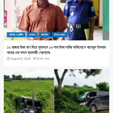
অনিয়ম ও দূর্নীতি
অপরাধ
বিভাগীয়
বিশেষ সংবাদ
১২ হাজার টাকা ঋণ দিয়ে সুদাসলে ১৩ লাখ টাকা দাবির অভিযোগে খাদেমুল ইসলাম
নামের এক দাদন ব্যবসায়ী গ্রেপ্তার
August 8, 2026
রিপোর্ট ডেস্ক