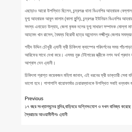
এছাড়াও আরো উপস্থিত ছিলেন, চন্দ্রগঞ্জ থানা বিএনপির আহবায়ক বেল্লাল 
যুগ্ম আহবায়ক আবুল কালাম (কালা মুন্সি), চন্দ্রগঞ্জ ইউনিয়ন বিএনপির আ
সদস্য এনায়েত উল্যাহ, জেলা কৃষক দলের যুগ্ম সাধারণ সম্পাদক মোল্লা
আহমেদ খান রাসেল, বৈষম্য বিরোধী ছাত্র আন্দোলন লক্ষ্মীপুর জেলার সমম
শহীদ উদ্দিন চৌধুরী এ্যানী ফ্রী চিকিৎসা ক্যাম্পের পরিদর্শনের সময় পাঁচপ
আরিফের সাথে দেখা করে। এসময় নুরু টেইলারের স্ত্রীকে নগদ অর্থ প্রদান 
আশ্বাস দেন এ্যানী।
চিকিৎসা প্রাপ্ত কয়েকজন মহিলা জানান, এই ধরনের ফ্রী ডাক্তারী সেবা
ভালো হবে। পাশাপাশি বায়োফার্মার চেয়ারম্যানকে উপস্থিত সবাই ধন্যবাদ জ
Previous
১৭ বছর সংখ্যালঘুদের মন্দির,বাড়িঘরে অগ্নিসংযোগ ও দখল বানিজ্য করেছে
স্বৈরাচার আওয়ামীলীগঃ এ্যানী