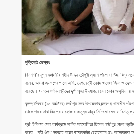
মুক্তিকন্ঠ ডেস্কঃ
বিএনপি’র যুগ্ন মহাসচিব শহীদ উদ্দিন চৌধুরী এ্যানি পাঁচপাড়া উচ্চ বিদ্যা
বলেন, আমরা জনগণের পাশে আছি, দেশনেত্রী বেগম খালেদা জিয়া ও দেশনায়ক তা
রয়েছে। সনাতন ধর্মাবলম্বীদের দূর্গা পূজা উদযাপনে যেন কোন অসুবিধা না 
বৃহস্প্রতিবার (১০ অক্টোবর) লক্ষ্মীপুর সদর উপজেলার চন্দ্রগঞ্জ থানাধীন
থেকে প্রায় সারা দিন প্রায় ১হাজার অসুস্থ্য মানুষ সিচিৎসা সেবা ও বিনামূল
ফ্রী চিকিৎসা সেবা কার্যক্রমে সার্বিক সহযোগিতা ছিলেন লক্ষ্মীপুর জেলা শ্
ভূইয়া। ফ্রী ঔষধ সরবরাহ করেন বায়োফার্মার চেয়ারম্যান ডাঃ আনোয়ারুল আজি