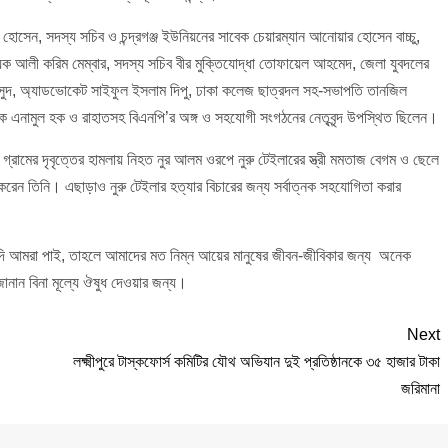
হোসেন, সদস্য সচিব ও চন্দ্রগঞ্জ ইউনিয়নের সাবেক চেয়ারম্যান আনোয়ার হোসেন বাচ্চু,
হবায়ক আলী করিম মেম্বার, সদস্য সচিব বীর মুক্তিযোদ্ধা তোফায়েল আহমেদ, জেলা যুবদলের
 মাসুদ, অ্যাডভোকেট সাইফুল ইসলাম দিপু, ঢাকা কলেজ ছাত্রদল সহ-সভাপতি তানজিল
্বয়ক এনামুল হক ও রাহাতসহ বিএনপি’র অঙ্গ ও সহযোগী সংগঠনের নেতৃবৃন্দ উপস্থিত ছিলেন।
াড়া গ্রামের দৃবৃত্তের হামলায় নিহত নুর আলম ওরপে নুরু টেইলারের স্ত্রী মমতাজ বেগম ও ছেলে
করেন তিনি। এছাড়াও নুরু টেইলার হত্যার বিচারের জন্য সর্বাত্নক সহযোগিতা করার
 যদি আমরা পাই, তাহলে আমাদের মত নিম্ন আয়ের মানুষের জীবন-জীবিকার জন্য অনেক
ানান বিনা মূল্যে ঔষুধ দেওয়ার জন্য।
Next
লক্ষ্মীপুরে টাস্কফোর্স কমিটির যৌথ অভিযান দুই প্রতিষ্ঠানকে ৩৫ হাজার টাকা
জরিমানা