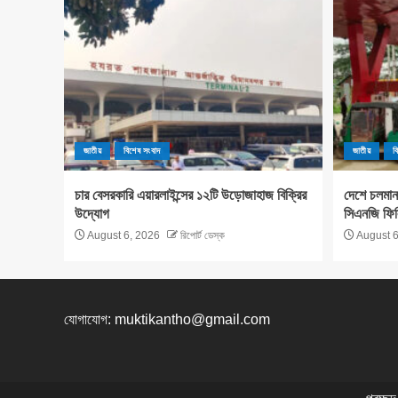
জাতীয়
বিশেষ সংবাদ
জাতীয়
ব
চার বেসরকারি এয়ারলাইন্সের ১২টি উড়োজাহাজ বিক্রির
দেশে চলমান
উদ্যোগ
সিএনজি ফিল
August 6, 2026
রিপোর্ট ডেস্ক
August 6
যোগাযোগ:
muktikantho@gmail.com