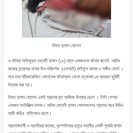
নিহত দুলাল হোসেন
এ ঘটনায় অভিযুক্ত মেহেদী হাসান (১৮) নামে একজনকে ঘটনার রাতেই আটক
করেছে চন্দ্রগঞ্জ থানার উপ-পরিদর্শক (এসআই) সাইফুল আলম ও সঙ্গীয় ফোর্স ।
পরে তার স্বীকারোক্তি মোতাবেক ঘটনাস্থল থেকে হত্যাকাণ্ডে ব্যবহৃত ছুরিটি
উদ্ধার করা হয়।
নিহত দুলাল হোসেন একই গ্রামের মৃত আজিজ উল্যার ছেলে । তিনি পেশায়
একজন অটোরিক্সা চালক। আটক মেহেদী হাসান মোহম্মদনগর গ্রামের নছর উদ্দিন
হাজী বাড়ির হাফিজের ছেলে।
প্রত্যক্ষদর্শী ও স্থানীয়রা জানায়, বৃহস্পতিবার দুপুরে স্থানীয় একটি সুপারি বাগান