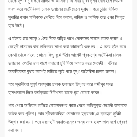
থেকে সুপারি চুরি করে নাজিম ও আসিফ। এ সময় চুরির দৃশ্য মোবাইলে ভিডিও
ধারণ করে অটোরিকশা চালক দুলালের ছোট ছেলে মুরাদ। পরে চুরির ভিডিও
সুপারির বাগান মালিককে দেখিয়ে দিবে বললে, নাজিম ও আসিফ তার ওপর ক্ষিপ্ত
হয়ে উঠে।
এ ঘটনায় রাত সাড়ে ১০টার দিকে বাড়ির পাশে দোকানের সামনে চালক দুলাল ও
মেহেদী হাসানের বাবা হাফিজের সাথে কথা কাটাকাটি শুরু হয়। এ সময় হঠাৎ করে
কোথা থেকে এসে, কোনো কিছু বুঝে উঠার আগেই প্রকাশ্যে অটোরিক্সা চালক
দুলালের পেটের ডান পাশে ধারালো চুরি দিয়ে আঘাত করে মেহেদী। ঘটনার
আকস্মিকতা বুঝার আগেই মাটিতে লুটে পড়ে বৃদ্ধ অটোরিক্সা চালক দুলাল।
পরে স্থানীয়রা মুমূর্ষ অবস্থায় চালক দুলালকে উদ্ধার করে লক্ষ্মীপুর সদর
হাসপাতালে নিলে কর্তব্যরত চিকিৎসক তাকে মৃত ঘোষণা করেন।
খবর পেয়ে অভিযান চালিয়ে মোহম্মদনগর গ্রাম থেকে অভিযুক্ত মেহেদী হাসানকে
আটক করে পুলিশ। তার স্বীকারোক্তি মোতাবেক হত্যাকাণ্ডে ব্যবহৃত ছুরিটি
উদ্ধার করা হয়। পরে মরদেহটি ময়নাতদন্তের জন্য সদর হাসপাতাল মর্গে প্রেরণ
করা হয়।