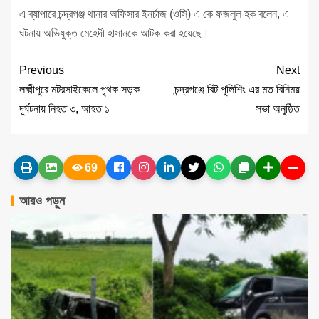
এ ব্যাপারে চন্দ্রগঞ্জ থানার অফিসার ইনর্চাজ (ওসি) এ কে ফজলুল হক বলেন, এ
ঘটনায় অভিযুক্ত মেহেদী হাসানকে আটক করা হয়েছে।
Previous
Next
লক্ষ্মীপুরে মটরসাইকেলে পৃথক সড়ক
চন্দ্রগঞ্জে বিট পুলিশিং এর মত বিনিময়
দূর্ঘটনায় নিহত ৩, আহত ১
সভা অনুষ্ঠিত
69
আরও পড়ুন