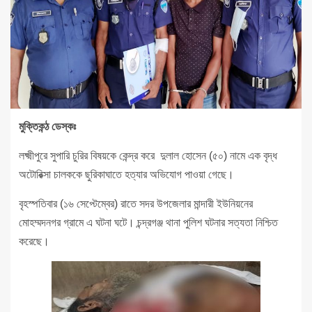
মুক্তিকন্ঠ ডেস্কঃ
লক্ষ্মীপুরে সুপারি চুরির বিষয়কে কেন্দ্র করে দুলাল হোসেন (৫০) নামে এক বৃদ্ধ
অটোরিক্সা চালককে ছুরিকাঘাতে হত্যার অভিযোগ পাওয়া গেছে।
বৃহস্পতিবার (১৬ সেপ্টেম্বের) রাতে সদর উপজেলার মান্দারী ইউনিয়নের
মোহম্মদনগর গ্রামে এ ঘটনা ঘটে। চন্দ্রগঞ্জ থানা পুলিশ ঘটনার সত্যতা নিশ্চিত
করেছে।