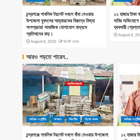
চন্দ্রগঞ্জে পাবলিক টয়লেট দখলে বাঁধা দেওয়ায়
১২ হাজার টাকা ঋ
উপজেলা যুবদলের আহ্বায়কের বিরুদ্ধে মিথ্যা
দাবির অভিযোগে 
অপপ্রচার! সামাজিক যোগাযোগ মাধ্যমে
ব্যবসায়ী গ্রেপ্ত
প্রতিবাদের ঝড়।
August 8, 20
August 8, 2026
রিপোর্ট ডেস্ক
আরও পড়তে পারেন..
অনিয়ম ও দূর্নীতি
অপরাধ
বিভাগীয়
বিশেষ সংবাদ
অনিয়ম ও দূর্নীত
চন্দ্রগঞ্জে পাবলিক টয়লেট দখলে বাঁধা দেওয়ায় উপজেলা
১২ হাজার টা