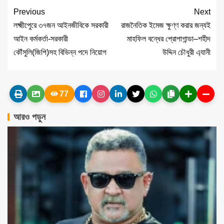
Previous
Next
লক্ষ্মীপেুরে ৩৭জন আইনজীবিকে সরকারী
রাজনৈতিক ইমেজ ক্ষুণ্ণ করার জন্যই
আইন কর্মকর্তা-সরকারী
মাহফিল বন্ধের প্রোপাগান্ডা–শহীদ
কৌঁসুলি(জিপি)সহ বিভিন্ন পদে নিয়োগ
উদ্দিন চৌধুরী এ্যানী
77
আরও পড়ুন