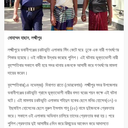
মোহাম্মদ হাছান, লক্ষ্মীপুর
লক্ষ্মীপুরে ভবানীগঞ্জের চরউভূতি এলাকায় সিঁদ কেটে ঘরে ঢুকে এক নারী গণধর্ষণের
শিকার হয়েছে। ওই নারীকে উদ্ধার করেছে পুলিশ। এই ঘটনায় ভূক্তভোগী নারী
বৃহস্পতিবার সকালে বাদী হয়ে সদর থানায় ৪জনকে আসামী করে গণধর্ষণের মামলা
দায়ের করেন।
বৃহস্পতিবার(১৪ নভেম্বর) দিবাগত রাতে (ভোরবেলায়) লক্ষ্মীপুর সদর উপজেলার
ভবানীগঞ্জের চরউভূতি গ্রামে ভূক্তভোগী নারীর বসত ঘরের শয়ন কক্ষে এই ঘটনা
ঘটে। এই মামলায় চরউভূতি এলাকার শহিদুল হকের ছেলে মনির হোসেন(৩৭) ও
ইছমাইল হোসেনের ছেলে নুরুল ইসলাম শানু (৫৫) নামে দুইজনকে গ্রেফতার
করে। সকালে ওই এলাকায় অভিযান চালিয়ে তাদের গ্রেফতার করা হয়। পরে
পুলিশ গ্রেফতার দুই আসামীর ৫দিন করে রিমান্ডের আবেদন করে আদালতে