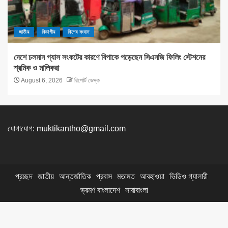
জাতীয়
বিভাগীয়
বিশেষ সংবাদ
দেশে চলমান গ্যাস সংকটের কারণে বিপাকে পড়েছেন সিএনজি ফিলিং স্টেশনের
শ্রমিক ও মালিকরা
August 6, 2026
রিপোর্ট ডেস্ক
যোগাযোগ:
muktikantho@gmail.com
প্রচ্ছদ
জাতীয়
আন্তর্জাতিক
প্রবাস
মতামত
আবহাওয়া
ভিডিও গ্যালারী
ভ্রমণ বাংলাদেশ
সারাবাংলা