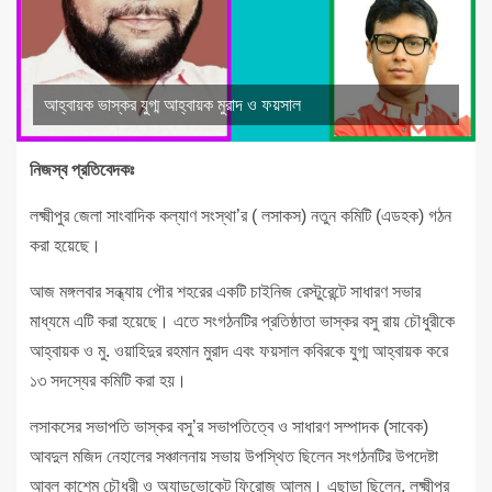
আহ্বায়ক ভাস্কর যুগ্ম আহ্বায়ক মুরাদ ও ফয়সাল
নিজস্ব প্রতিবেদকঃ
লক্ষ্মীপুর জেলা সাংবাদিক কল্যাণ সংস্থা’র ( লসাকস) নতুন কমিটি (এডহক) গঠন
করা হয়েছে।
আজ মঙ্গলবার সন্ধ্যায় পৌর শহরের একটি চাইনিজ রেস্টুরেন্টে সাধারণ সভার
মাধ্যমে এটি করা হয়েছে। এতে সংগঠনটির প্রতিষ্ঠাতা ভাস্কর বসু রায় চৌধুরীকে
আহ্বায়ক ও মু. ওয়াহিদুর রহমান মুরাদ এবং ফয়সাল কবিরকে যুগ্ম আহ্বায়ক করে
১৩ সদস্যের কমিটি করা হয়।
লসাকসের সভাপতি ভাস্কর বসু’র সভাপতিত্বে ও সাধারণ সম্পাদক (সাবেক)
আবদুল মজিদ নেহালের সঞ্চালনায় সভায় উপস্থিত ছিলেন সংগঠনটির উপদেষ্টা
আবুল কাশেম চৌধুরী ও অ্যাডভোকেট ফিরোজ আলম। এছাড়া ছিলেন, লক্ষ্মীপুর