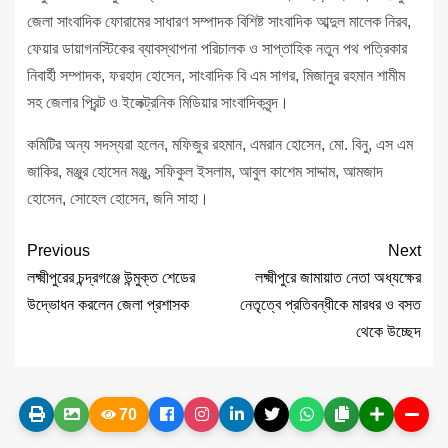
জেলা সাংবাদিক ফোরামের সাধারণ সম্পাদক বিশিষ্ট সাংবাদিক আব্দুল মালেক নিরব,
ফেয়ার ডায়াগনস্টিকের ব্যাবস্থাপনা পরিচালক ও সাপ্তাহিক নতুন পথ পত্রিকার
নিবার্হী সম্পাদক, ফরহাদ হোসেন, সাংবাদিক বি এম সাগর, মিজানুর রহমান শামীম
সহ জেলার প্রিন্ট ও ইলেক্ট্রনিক মিডিয়ার সাংবাদিকবৃন্দ।
কমিটির অন্য সদস্যরা হলেন, মফিজুর রহমান, এমরান হোসেন, মো. বিনু, এস এম
জাকির, মঞ্জুর হোসেন মঞ্জু, সফিকুল ইসলাম, আবুল কাশেম সাদ্দাম, আমজাদ
হোসেন, সোহেল হোসেন, জনি সাহা।
Previous
Next
লক্ষ্মীপুরের চন্দ্রগঞ্জে উন্মুক্ত শেডের
লক্ষ্মীপুরে জামায়াত নেতা অধ্যক্ষের
উদ্ভোধন করলেন জেলা প্রশাসক
নেতৃত্বে প্রতিবন্ধীকে মারধর ও বসত
থেকে উচ্ছেদ
70