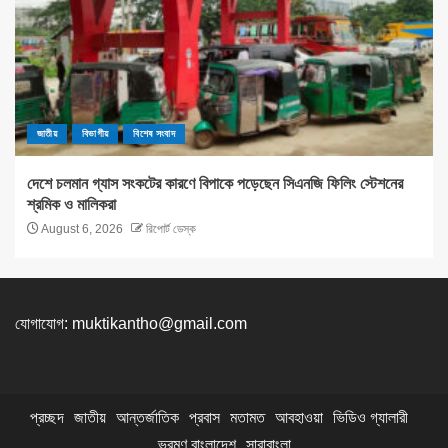
জাতীয়
বিভাগীয়
বিশেষ সংবাদ
দেশে চলমান গ্যাস সংকটের কারণে বিপাকে পড়েছেন সিএনজি ফিলিং স্টেশনের
শ্রমিক ও মালিকরা
August 6, 2026
রিপোর্ট ডেস্ক
যোগাযোগ:
muktikantho@gmail.com
প্রচ্ছদ
জাতীয়
আন্তর্জাতিক
প্রবাস
মতামত
আবহাওয়া
ভিডিও গ্যালারী
ভ্রমণ বাংলাদেশ
সারাবাংলা