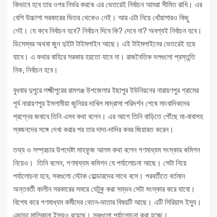
কিভাবে হবে তার ওপর নির্ভর করবে৷ এর ভেতরেই নির্বাচন আমরা সীমিত রাখি। এর
বেশি উচ্চাশা সরকারের ভিতর থেকেও নেই। আর এটা নিয়ে ধোঁয়াশারও কিছু
নেই। যে কবে নির্বাচন হবে? নির্বাচন দিবে কি? দেবে না? অবশ্যই নির্বাচন হবে।
ডিসেম্বর অথবা জুন দুইটা টাইমলাইন আছে। এই টাইমলাইনের ভেতরেই হয়ে
যাবে। এ কথার বাহিরে সরকার হয়তো যাবে না। রাজনৈতিক দলগুলো প্রস্তুতি
নিক, নির্বাচন হবে।
বুধবার দুপুরে লক্ষ্মীপুরের রামগঞ্জ উপজেলার ইছাপুর ইউনিয়নের নারায়ণপুর গ্রামের
পূর্ব নারায়ণপুর ইসলামীয়া জুনিয়র দাখিল মাদ্রাসা পরিদর্শন শেষে সাংবাদিকদের
প্রশ্নের জবাবে তিনি এসব কথা বলেন। এর আগে তিনি বাড়িতে পৌঁছে মা-বাবাসহ
স্বজনদের সঙ্গে দেখা করার পর তার দাদা-দাদির কবর জিয়ারত করেন।
তথ্য ও সম্প্রচার উপদেষ্টা মাহফুজ আলম কথা বলেন গণমাধ্যম সংস্কার কমিশন
নিয়েও। তিনি বলেন, গণমাধ্যম কমিশন যে পর্যালোচনা আছে। সেটা নিয়ে
পর্যালোচনা হবে, সবগুলো স্টোক হোল্ডারদের সাথে বসে। পরবর্তীতে বর্তমান
অন্তবর্তী কালীন সরকারের সময়ে যেটুকু করা সম্ভব সেটা সংস্কার করে যাবো।
বিশেষ করে গণমাধ্যম কর্মীদের বেতন-ভাতার বিষয়টি আছে। এটি সিরিয়াস ইস্যু।
এছাড়া মালিকানা ইস্যুও রয়েছে। সবগুলো পর্যালোচনা করা হচ্ছে।