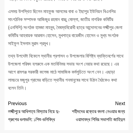
এসময় উপস্থিত ছিলেন মাহফুজ আলমের বাবা ও ইছাপুর ইউনিয়ন বিএনপির
সাংগঠনিক সম্পাদক আজিজুর রহমান বাচ্চু মোল্লা, জাতীয় নাগরিক কমিটির
(এনসিপি) সংগঠক হামজা মাহবুব, বৈষম্যবিরোধী ছাত্র আন্দোলনের লক্ষ্মীপুর জেলা
কমিটির আহবায়ক আরমান হোসেন, মুখপাত্র বায়েজীদ হোসেন ও মুখ্য সংগঠক
সাইফুল ইসলাম মুরাদ প্রমুখ।
তথ্য উপদেষ্টা বিকেলে স্থানীয় প্রশাসন ও উপজেলার বিশিষ্ট্য ব্যাক্তিবর্গের সাথে
উপজেলা পরিষদ হলরুমে এক মতবিনিময় সভায় অংশ নেয়ার কথা রয়েছে। এর
আগে রামগঞ্জ সরকারী কলেজ মাঠে সামাজিক কর্মসুচিতে অংশ নেন। এছাড়া
লামচরে মজুপুর গ্রামের বাড়িতে স্থানীয় গনমানুষের সাথে উঠান বৈঠকেও কথা
বলেন তিনি।
Previous
Next
লক্ষ্মীপুরে আধিপত্য বিস্তার নিয়ে দু-
শহীদদের রক্তের বদলা নেওয়ার জন্য
গ্রুপের গুলাগুলি: ১শিশু গুলিবিদ্ধ
ওয়াদাবদ্ধ শিবির সভাপতি জাহিদুল