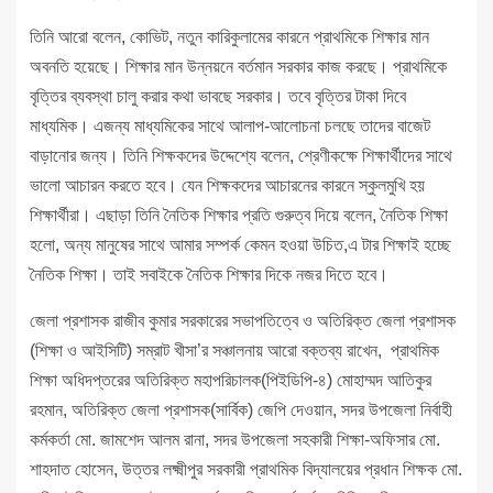
তিনি আরো বলেন, কোভিট, নতুন কারিকুলামের কারনে প্রাথমিকে শিক্ষার মান
অবনতি হয়েছে। শিক্ষার মান উন্নয়নে বর্তমান সরকার কাজ করছে। প্রাথমিকে
বৃত্তির ব্যবস্থা চালু করার কথা ভাবছে সরকার। তবে বৃত্তির টাকা দিবে
মাধ্যমিক। এজন্য মাধ্যমিকের সাথে আলাপ-আলোচনা চলছে তাদের বাজেট
বাড়ানোর জন্য। তিনি শিক্ষকদের উদ্দেশ্যে বলেন, শ্রেণীকক্ষে শিক্ষার্থীদের সাথে
ভালো আচারন করতে হবে। যেন শিক্ষকদের আচারনের কারনে স্কুলমুখি হয়
শিক্ষার্থীরা। এছাড়া তিনি নৈতিক শিক্ষার প্রতি গুরুত্ব দিয়ে বলেন, নৈতিক শিক্ষা
হলো, অন্য মানুষের সাথে আমার সম্পর্ক কেমন হওয়া উচিত,এ টার শিক্ষাই হচ্ছে
নৈতিক শিক্ষা। তাই সবাইকে নৈতিক শিক্ষার দিকে নজর দিতে হবে।
জেলা প্রশাসক রাজীব কুমার সরকারের সভাপতিত্বে ও অতিরিক্ত জেলা প্রশাসক
(শিক্ষা ও আইসিটি) সম্রাট খীসা’র সঞ্চালনায় আরো বক্তব্য রাখেন, প্রাথমিক
শিক্ষা অধিদপ্তরের অতিরিক্ত মহাপরিচালক(পিইডিপি-৪) মোহাম্মদ আতিকুর
রহমান, অতিরিক্ত জেলা প্রশাসক(সার্বিক) জেপি দেওয়ান, সদর উপজেলা নির্বাহী
কর্মকর্তা মো. জামশেদ আলম রানা, সদর উপজেলা সহকারী শিক্ষা-অফিসার মো.
শাহদাত হোসেন, উত্তর লক্ষ্মীপুর সরকারী প্রাথমিক বিদ্যালয়ের প্রধান শিক্ষক মো.