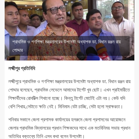
প্রাথমিক ও গণশিক্ষা মন্ত্রনালয়ের উপদেষ্টা অধ্যাপক ডা. বিধান রঞ্জন রায়
পোদ্দার
লক্ষ্মীপুর প্রতিনিধি
লক্ষ্মীপুরে প্রাথমিক ও গণশিক্ষা মন্ত্রনালয়ের উপদেষ্টা অধ্যাপক ডা. বিধান রঞ্জন রায়
পোদ্দার বলেছেন, প্রাথমিক লেভেলে আমাদের টার্গেট খুব ছোট। এখন প্রাইমারীতে
শিক্ষার্থীদের রোবটিক্স শিখানো হচ্ছে। কিন্তু টার্গেট মোটেই এটা নয়। কেউ যদি
বেশি শিখায়,সেটাতে ক্ষতি নেই। মিনিমাম যেটা চাচ্ছি, সেটা হলো স্বাক্ষরতা।
শনিবার সকালে জেলা প্রশাসক কার্যালয়ের হলরুমে জেলা প্রশাসনের আয়োজনে
জেলার প্রাথমিক বিদ্যালয়ের প্রধান শিক্ষকদের সাথে এক মতবিনিময় সভায় প্রধান
অতিথির বক্তব্যে তিনি এসব কথা বলেন উপদেষ্টা।