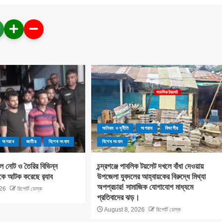
অনিয়ম ও দূর্নীতি
অপরাধ
বিভাগীয়
অপরাধ
জাতীয়
বিশেষ সংবাদ
বিশেষ সংবাদ
ল নোট ও তৈরির বিভিন্ন
চন্দ্রগঞ্জে পাবলিক টয়লেট দখলে বাঁধা দেওয়ায়
কে আটক করেছে র‌্যাব
উপজেলা যুবদলের আহ্বায়কের বিরুদ্ধে মিথ্যা
অপপ্রচার! সামাজিক যোগাযোগ মাধ্যমে
26
রিপোর্ট ডেস্ক
প্রতিবাদের ঝড়।
August 8, 2026
রিপোর্ট ডেস্ক