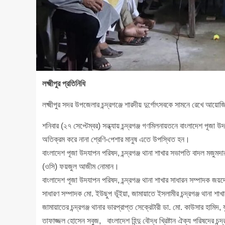
লক্ষ্মীপুর প্রতিনিধি
লক্ষ্মীপুর সদর উপজেলার চন্দ্রগঞ্জে শারদীয় দুর্গোৎসবকে সামনে রেখে আ
শনিবার (২৭ সেপ্টেম্বর) সন্ধ্যায় চন্দ্রগঞ্জ গণমিলনায়তনে বাংলাদেশ পূজা উদ
অতিক্রম করে নানা শ্রেণি-পেশার মানুষ এতে উপস্থিত হন।
বাংলাদেশ পূজা উদযাপন পরিষদ, চন্দ্রগঞ্জ থানা শাখার সভাপতি বাদল মজুমদার বা
(ওসি) ফয়জুল আজীম নোমান।
বাংলাদেশ পূজা উদযাপন পরিষদ, চন্দ্রগঞ্জ থানা শাখার সাধারন সম্পাদক জয়দেব
সাধারণ সম্পাদক মো. ইউছুপ ভূঁইয়া, জামায়াতে ইসলামীর চন্দ্রগঞ্জ থানা শ
জামায়াতের চন্দ্রগঞ্জ থানার ভারপ্রাপ্ত সেক্রেটারী ডা. মো. কাউসার হামিদ
তাফাজ্জল হোসেন সবুজ, বাংলাদেশ হিন্দু বৌদ্ধ খ্রিষ্টান ঐক্য পরিষদের চন্দ্র