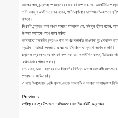
হারাধন পাল, চন্দ্রগঞ্জ প্রেসক্লাবের সাধারণ সম্পাদক মো. আলাউদ্দিন প্রমু
ওসি ফয়জুল আজীম নোমান বলেন, শান্তিপূর্ণভাবে দুর্গোৎসব উদযাপনে পুল
রাখবো।
বিএনপি চন্দ্রগঞ্জ থানা শাখার সাধারণ সম্পাদক মো. ইউছুপ ভূঁইয়া বলেন,
উৎসবে সবাইকে পাশে থাকা উচিত।
জামায়াতে ইসলামীর চন্দ্রগঞ্জ থানা শাখার সভাপতি মাওলানা নুর মোহাম্মদ র
প্রতীক। আমরা সবসময়ই এ ধরনের ইতিবাচক উদ্যোগে সমর্থন জানাই।
চন্দ্রগঞ্জ প্রেসক্লাবের সাধারণ সম্পাদক মো. আলাউদ্দিন বলেন, ‘মিডিয়ার দা
যথাযথভাবে পালন করবে।’
সভায় এছাড়াও বক্তব্য দেন বিএনপির বিভিন্ন অঙ্গ ও সহযোগী সংগঠনের নেতৃবৃন
গণ্যমান্য ব্যক্তিবর্গ।
এ সময় উপজেলার ১৫টি পূজামণ্ডপের সভাপতি ও সাধারণ সম্পাদকসহ বিভিন
Previous
লক্ষ্মীপুরে রায়পুর উপজেলা শ্রমিকদলের আংশিক কমিটি অনুমোদন