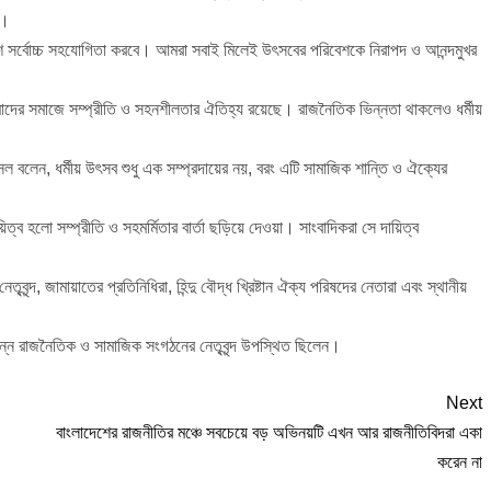
খ।
িশ সর্বোচ্চ সহযোগিতা করবে। আমরা সবাই মিলেই উৎসবের পরিবেশকে নিরাপদ ও আনন্দমুখর
 আমাদের সমাজে সম্প্রীতি ও সহনশীলতার ঐতিহ্য রয়েছে। রাজনৈতিক ভিন্নতা থাকলেও ধর্মীয়
াসেল বলেন, ধর্মীয় উৎসব শুধু এক সম্প্রদায়ের নয়, বরং এটি সামাজিক শান্তি ও ঐক্যের
য়িত্ব হলো সম্প্রীতি ও সহমর্মিতার বার্তা ছড়িয়ে দেওয়া। সাংবাদিকরা সে দায়িত্ব
্দ, জামায়াতের প্রতিনিধিরা, হিন্দু বৌদ্ধ খ্রিষ্টান ঐক্য পরিষদের নেতারা এবং স্থানীয়
্ন রাজনৈতিক ও সামাজিক সংগঠনের নেতৃবৃন্দ উপস্থিত ছিলেন।
Next
বাংলাদেশের রাজনীতির মঞ্চে সবচেয়ে বড় অভিনয়টি এখন আর রাজনীতিবিদরা একা
করেন না