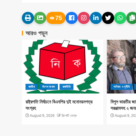
75
আরও পড়ুন
জাতীয়
বিশেষ সংবাদ
রাজনীতি
অনিয়ম ও দূর্নীতি
রাষ্ট্রপতি নির্বাচনে বিএনপির দুই মনোনয়নপত্র
বিপুল ভারতীয় জা
সংগ্রহ
সরঞ্জামসহ ২ জন
August 9, 2026
রিপোর্ট ডেস্ক
August 9, 20