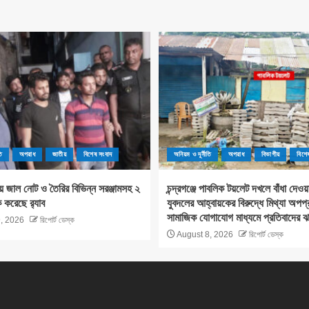
ি
অপরাধ
জাতীয়
বিশেষ সংবাদ
অনিয়ম ও দূর্নীতি
অপরাধ
বিভাগীয়
বিশে
য় জাল নোট ও তৈরির বিভিন্ন সরঞ্জামসহ ২
চন্দ্রগঞ্জে পাবলিক টয়লেট দখলে বাঁধা দে
রেছে র‌্যাব
যুবদলের আহ্বায়কের বিরুদ্ধে মিথ্যা অপপ্
সামাজিক যোগাযোগ মাধ্যমে প্রতিবাদের
, 2026
রিপোর্ট ডেস্ক
August 8, 2026
রিপোর্ট ডেস্ক