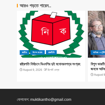
আরও পড়তে পারেন..
জাতীয়
বিশেষ সংবাদ
রাজনীতি
অনিয়ম ও দূর্নীত
রাষ্ট্রপতি নির্বাচনে বিএনপির দুই মনোনয়নপত্র সংগ্রহ
বিপুল ভারতী
জনকে আটক ক
August 9, 2026
রিপোর্ট ডেস্ক
August 9
যোগাযোগ:
muktikantho@gmail.com