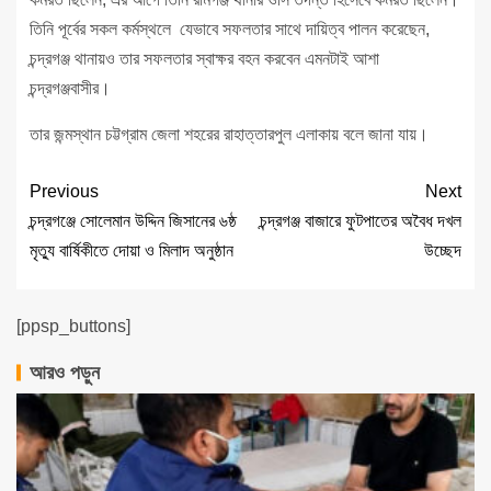
তিনি পূর্বের সকল কর্মস্থলে যেভাবে সফলতার সাথে দায়িত্ব পালন করেছেন,
চন্দ্রগঞ্জ থানায়ও তার সফলতার স্বাক্ষর বহন করবেন এমনটাই আশা
চন্দ্রগঞ্জবাসীর।
তার জন্মস্থান চট্টগ্রাম জেলা শহরের রাহাত্তারপুল এলাকায় বলে জানা যায়।
Previous
Next
চন্দ্রগঞ্জে সোলেমান উদ্দিন জিসানের ৬ষ্ঠ
চন্দ্রগঞ্জ বাজারে ফুটপাতের অবৈধ দখল
মৃত্যু বার্ষিকীতে দোয়া ও মিলাদ অনুষ্ঠান
উচ্ছেদ
[ppsp_buttons]
আরও পড়ুন