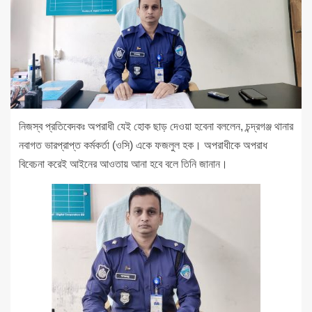
নিজস্ব প্রতিবেদকঃ অপরাধী যেই হোক ছাড় দেওয়া হবেনা বললেন, চন্দ্রগঞ্জ থানার
নবাগত ভারপ্রাপ্ত কর্মকর্তা (ওসি) একে ফজলুল হক। অপরাধীকে অপরাধ
বিবেচনা করেই আইনের আওতায় আনা হবে বলে তিনি জানান।