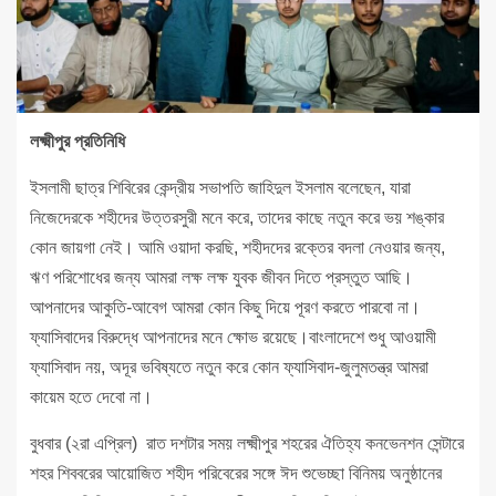
লক্ষ্মীপুর প্রতিনিধি
ইসলামী ছাত্র শিবিরের কেন্দ্রীয় সভাপতি জাহিদুল ইসলাম বলেছেন, যারা
নিজেদেরকে শহীদের উত্তরসুরী মনে করে, তাদের কাছে নতুন করে ভয় শঙ্কার
কোন জায়গা নেই। আমি ওয়াদা করছি, শহীদদের রক্তের বদলা নেওয়ার জন্য,
ঋণ পরিশোধের জন্য আমরা লক্ষ লক্ষ যুবক জীবন দিতে প্রস্তুত আছি।
আপনাদের আকুতি-আবেগ আমরা কোন কিছু দিয়ে পূরণ করতে পারবো না।
ফ্যাসিবাদের বিরুদ্ধে আপনাদের মনে ক্ষোভ রয়েছে।বাংলাদেশে শুধু আওয়ামী
ফ্যাসিবাদ নয়, অদূর ভবিষ্যতে নতুন করে কোন ফ্যাসিবাদ-জুলুমতন্ত্র আমরা
কায়েম হতে দেবো না।
বুধবার (২রা এপ্রিল) রাত দশটার সময় লক্ষ্মীপুর শহরের ঐতিহ্য কনভেনশন সেন্টারে
শহর শিববরের আয়োজিত শহীদ পরিবেরের সঙ্গে ঈদ শুভেচ্ছা বিনিময় অনুষ্ঠানের