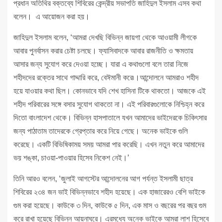
প্রধান অতিথির বক্তব্যে শিবিরের কেন্দ্রীয় সভাপতি জাহিদুল ইসলাম এসব কথা
বলেন। এ আয়োজন করা হয়।
জাহিদুল ইসলাম বলেন, ‘আমরা দেখছি বিভিন্ন জায়গা থেকে আওয়ামী লীগকে
আবার পুনর্বাসন করার চেষ্টা চলছে। ফ্যাসিবাদকে আবার রাজনীতি ও ক্ষমতায়
আসার জন্য সুযোগ করে দেওয়া হচ্ছে। যারা এ কথাগুলো বলে তারা নিজে
শহীদদের রক্তের সাথে গাদ্দারি করে, বেঈমানী করে৷।আন্দোলনে আমরাও শহীদ
হয়ে যাওয়ার কথা ছিল। কোনভাবে যদি শেখ হাসিনা টিকে থাকতো। আজকে এই
শহীদ পরিবারের সঙ্গে বসার সুযোগ থাকতো না। এই পরিবারগুলোকে নিশ্চিহ্ন করে
দিতো বাংলাদেশ থেকে। বিভিন্ন হাসপাতালে যখন আমাদের ভাইদেরকে চিকিৎসার
জন্য পাঠাতাম তাদেরকে গ্রেপ্তার করে নিয়ে গেছে। অনেক ভাইকে গুলি
করেছে। একটি বিভিষিকাময় সময় আমরা পার করেছি। এখন নতুন করে আমাদের
ভয় শঙ্কা, চাওয়া-পাওয়ার হিসেব নিকেশ নেই।’
তিনি আরও বলেন, ‘জুলাই আগস্টের আন্দোলনের আগ পর্যন্ত ইসলামী ছাত্র
শিবিরের ২৩৪ জন ভাই বিভিন্নভাবে শহীদ হয়েছে। এক হাজারেরও বেশি ভাইকে
গুম করা হয়েছে। কাউকে ৩ দিন, কাউকে ৫ দিন, এক মাস ও বছরের পর বছর গুম
করে রাখা হয়েছে বিভিন্ন আয়নাঘরে। এরমধ্যে অনেক ভাইকে আমরা লাশ হিসেবে