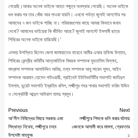
পেয়েছি।আবার অনেক ভাইকে আহত পঙ্গুত্ব অবস্থায় পেয়েছি। অনেক ভাইকে
গুম করার পর তার খোঁজ আর পাওয়া যায়নি। এখনো পর্যন্ত জুলাই আগস্টের পর
আমাদের ৭ জন ভাইকে পাচ্ছি না। পরিবারগুলোর কাছে আমরা কিভাবে জবাব
দেবো? আমাদের ভাইয়েরা কি জীবিত আছে? জুলাই আগস্টে ইসলামী ছাত্র
শিবিরের অনেক ভাইকে হারিয়েছি।’
এসময় উপস্থিত ছিলেন জেলা জামায়াতের নায়েবে আমীর এআর হাফিজ উল্যাহ,
শিবিরের কেন্দ্রীয় কমিটির আন্তর্জাতিক বিষয়ক সম্পাদক মুহতাসিম বিল্লাহ,
মাদ্রাসা সম্পাদক আলাউদ্দিন আবির, তথ্য সম্পাদক আবু সায়েদ সুমন, আইন
সম্পাদক আরমান হোসেন পাটওয়ারী, প্রাইভেট ইউনিভার্সিটির সভাপতি জাহিদুল
ইসলাম, ডুয়েট সভাপতি ইব্রাহিম খলিল, লক্ষ্মীপুর শহর শাখার সভাপতি ফরিদ উদ্দিন
ও সেক্রেটারী আব্দুল আউয়াল হামদু প্রমুখ।
Previous
Next
আ’লীগ নিষিদ্ধের বিষয়ে সরকার একা
লক্ষ্মীপুরে শিশুকে গুলি করার ঘটনায়
সিদ্ধান্ত নিবেনা, লক্ষ্মীপুরে তথ্য
৩জনকে আসামী করে মামলা, গ্রেফতার
উপদেষ্টা মাহফুজ
১