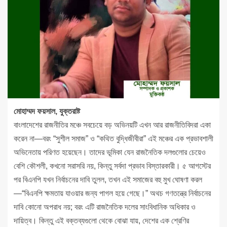
মোহাম্মদ ফয়সাল, যুক্তরাষ্ট
বাংলাদেশের রাজনীতির মঞ্চে সবচেয়ে বড় অভিনয়টি এখন আর রাজনীতিবিদরা একা
করেন না—বরং “সুশীল সমাজ” ও “কথিত বুদ্ধিজীবীরা” এই মঞ্চের এক প্রভাবশালী
অভিনেতায় পরিণত হয়েছেন। তাদের ভূমিকা যেন রাজনৈতিক দলগুলোর চেয়েও
বেশি কৌশলী, কখনো সরাসরি নয়, কিন্তু সর্বদা প্রভাব বিস্তারকারী। ৫ আগস্টের
পর বিএনপি যখন নির্বাচনের দাবি তুলল, তখন এই সমাজের বহু মুখ ঘোষণা করল
—“বিএনপি ক্ষমতায় যাওয়ার জন্য পাগল হয়ে গেছে।” অথচ গণতন্ত্রে নির্বাচনের
দাবি কোনো অপরাধ নয়; বরং এটি রাজনৈতিক দলের সাংবিধানিক অধিকার ও
দায়িত্ব। কিন্তু এই বক্তব্যগুলো থেকে বোঝা যায়, দেশের এক শ্রেণির