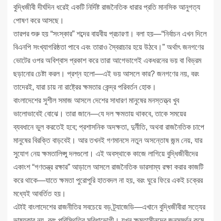
বুদ্ধিজীবী দীর্ঘদিন ধরেই একটি নির্দিষ্ট রাজনৈতিক ধারার প্রতি মানসিক আনুগত্য
পোষণ করে আসছে।
তারপর শুরু হয় “সংস্কার” শব্দের বায়বীয় প্রচারণা। বলা হয়—“নির্বাচন এখন দিলে
বিএনপি সংখ্যাগরিষ্ঠতা পাবে এবং তারাও স্বৈরাচার হয়ে উঠবে।” অর্থাৎ জনগণের
ভোটের ওপর অবিশ্বাস প্রকাশ করে তারা আগেভাগেই একধরনের ভয় বা বিভ্রম
ছড়ানোর চেষ্টা করল। প্রশ্ন হলো—এই ভয় আসলে কার? জনগণের নয়, বরং
তাদেরই, যারা চায় না রাষ্ট্রের ক্ষমতার কেন্দ্র পরিবর্তন হোক।
বাংলাদেশের সুশীল সমাজ আসলে দেশের সাধারণ মানুষের মনস্তত্ত্ব খুব
ভালোভাবেই বোঝে। তারা জানে—যে দল ক্ষমতায় থাকবে, তাকে সময়ের
ব্যবধানে ভুল করতেই হবে; প্রশাসনিক অদক্ষতা, দুর্নীতি, অথবা রাজনৈতিক চাপে
মানুষের বিরক্তি বাড়বেই। আর তখনই গণমানসে নতুন অসন্তোষ জন্ম নেয়, যার
সুযোগ নেয় ক্ষমতালিপ্সু দলগুলো। এই অবস্থাকে কাজে লাগিয়ে বুদ্ধিজীবীদের
একাংশ “গণতন্ত্র রক্ষার” আড়ালে আসলে রাজনৈতিক ভারসাম্য রক্ষা করার কাজটি
করে থাকে—যাতে ক্ষমতা পুরোপুরি হাতবদল না হয়, বরং ঘুরে ফিরে একই চক্রের
মধ্যেই আবর্তিত হয়।
এটাই বাংলাদেশের রাজনীতির সবচেয়ে বড় ট্র্যাজেডি—এখানে বুদ্ধিজীবীরা সত্যের
ভাষ্যকার নয়, বরং পরিস্থিতির সুবিধাভোগী। যখন ক্ষমতাসীনদের জনসমর্থন কমে,