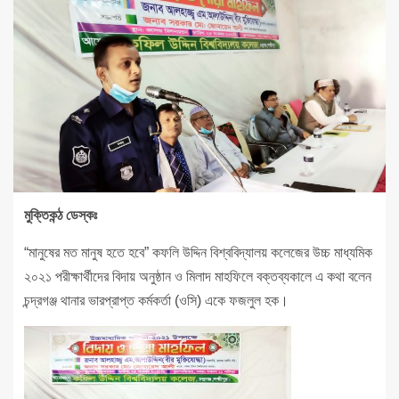
মুক্তিকন্ঠ ডেস্কঃ
“মানুষের মত মানুষ হতে হবে” কফলি উদ্দিন বিশ্ববিদ্যালয় কলেজের উচ্চ মাধ্যমিক
২০২১ পরীক্ষার্থীদের বিদায় অনুষ্ঠান ও মিলাদ মাহফিলে বক্তব্যকালে এ কথা বলেন
চন্দ্রগঞ্জ থানার ভারপ্রাপ্ত কর্মকর্তা (ওসি) একে ফজলুল হক।