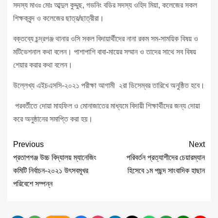
সদস্য মাওঃ মোঃ আব্দুল কুদ্দুছ, গভনিং বডির সদস্য ওহিদ মিয়া, কলেজের সকল
শিক্ষকবৃন্দ ও কলেজের ছাত্র/ছাত্রীরা।
বক্তব্যে চন্দ্রগঞ্জ থানার ওসি সকল বিদায়ার্থীদের নানা রকম সম-সাময়িক বিষয় ও
মটিভেশনাল কথা বলেন। পাশাপাশি বাবা-মায়ের সম্মান ও তাদের সাথে সব বিষয়
শেয়ার করার কথা বলেন।
উল্লেখ্য এইচএসসি-২০২১ পরীক্ষা আগামী ২রা ডিসেম্বর তারিখে অনুষ্ঠিত হবে।
পরবর্তীতে দোয়া মাহফিল ও মোনাজাতের মাধ্যমে বিদায়ী শিক্ষার্থীদের জন্য দোয়া
করে অনুষ্ঠানের সমাপ্তি করা হয়।
Previous
Next
প্রতাপগঞ্জ উচ্চ বিদ্যালয় ম্যানেজিং
পরিবর্তন প্রত্যাশীদের চেয়ারম্যান
কমিটি নির্বাচন-২০২১ উৎসবমূখর
হিসেবে ১ম পছন্দ সাংবাদিক হাছান
পরিবেশে সম্পন্ন