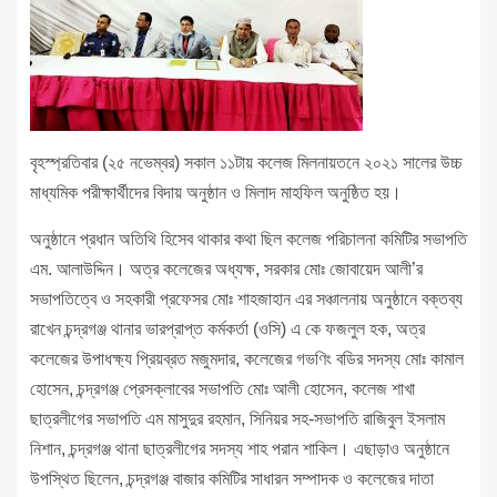
বৃহস্প্রতিবার (২৫ নভেম্বর) সকাল ১১টায় কলেজ মিলনায়তনে ২০২১ সালের উচ্চ
মাধ্যমিক পরীক্ষার্থীদের বিদায় অনুষ্ঠান ও মিলাদ মাহফিল অনুষ্ঠিত হয়।
অনুষ্ঠানে প্রধান অতিথি হিসেব থাকার কথা ছিল কলেজ পরিচালনা কমিটির সভাপতি
এম. আলাউদ্দিন। অত্র কলেজের অধ্যক্ষ, সরকার মোঃ জোবায়েদ আলী’র
সভাপতিত্বে ও সহকারী প্রফেসর মোঃ শাহজাহান এর সঞ্চালনায় অনুষ্ঠানে বক্তব্য
রাখেন চন্দ্রগঞ্জ থানার ভারপ্রাপ্ত কর্মকর্তা (ওসি) এ কে ফজলুল হক, অত্র
কলেজের উপাধক্ষ্য প্রিয়ব্রত মজুমদার, কলেজের গভণিং বডির সদস্য মোঃ কামাল
হোসেন, চন্দ্রগঞ্জ প্রেসক্লাবের সভাপতি মোঃ আলী হোসেন, কলেজ শাখা
ছাত্রলীগের সভাপতি এম মাসুদুর রহমান, সিনিয়র সহ-সভাপতি রাজিবুল ইসলাম
নিশান, চন্দ্রগঞ্জ থানা ছাত্রলীগের সদস্য শাহ পরান শাকিল। এছাড়াও অনুষ্ঠানে
উপস্থিত ছিলেন, চন্দ্রগঞ্জ বাজার কমিটির সাধারন সম্পাদক ও কলেজের দাতা