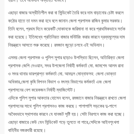
হয়নি। তবে অভিযান অব্যাহত থাকবে।
এছাড়া বাজার অস্থীতিশীল করা বা সিন্ডিকেট তৈরি করে দাম বাড়ানোর চেষ্টা করলে
কঠোর হাতে তা দমন করা হবে বলে জানান জেলা প্রশাসক রাজিব কুমার সরকার।
তিনি বলেন, প্রথম দিনে কয়েকটি দোকানকে জরিমানা না করে প্রাথমিকভাবে সর্তক
করা হয়েছে। ইতিমধ্যে প্রতিনিয়ত বাজার মনিটরিং করার কারনে দ্রব্যমূল্যের দাম
নিয়ন্ত্রনে আসতে শুরু করেছে। রমজান জুড়ো চলবে এই অভিযান।
এসময় জেলা প্রশাসক ও পুলিশ সুপার ছাড়াও উপস্থিত ছিলেন, অতিরিক্ত জেলা
প্রশাসক জেপি দেওয়ান, সদর উপজেলা নির্বাহী কর্মকর্তা মো. জামশেদ আলম রানা
ও সদর থানার ভারপ্রাপ্ত কর্মকর্তা মো. আবদুল মোন্নাফসহ জেলা ভোক্তা
অধিকার,জেলা কৃষি বিপনন বিভাগ ও মৎস্য বিভাগের কর্মকর্তা এবং জেলা
প্রশাসনের বেশ কয়েকজন নির্বাহী ম্যাজিস্টেট।
এদিকে পুলিশ সুপার আকতার হোসেন বলেন, রমজানে বাজার নিয়ন্ত্রনে রাখতে জেলা
প্রশাসনের সাথে পুলিশ প্রশাসনও কাজ করছে। পাশাপাশি সড়কের দু-পাশে
অবৈধভাবে স্থাপনার কারনে যে যানজট সৃষ্টি হয়। সেটা নিরশনে কাজ করা হচ্ছে।
এছাড়া বাজারে কেউ যেন সিন্ডিকেট গড়ে তুলতে না পারে,সেদিকে আইনশৃংখলা
বাহিনীর নজরদারী রয়েছে।