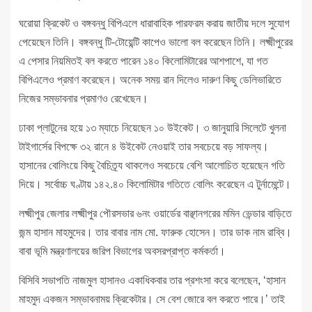
ঘরোয়া ক্রিকেট ও বঙ্গবন্ধু বিপিএলে ধারাবাহিক পারফরম করায় জাতীয় দলে সুযোগ
পেয়েছেন তিনি। বঙ্গবন্ধু টি-টোয়েন্টি কাপেও ভালো বল করেছেন তিনি। লক্ষ্মীপুরের
এ পেসার নিয়মিতই বল করতে পারেন ১৪০ কিলোমিটারের আশপাশে, যা গত
বিপিএলেও প্রমাণ করেছেন। অনেক সময় রান দিলেও দারুণ কিছু ডেলিভারিতে
নিজের সম্ভাবনার প্রমাণও রেখেছেন।
ঢাকা প্লাটুনের হয়ে ১৩ ম্যাচে নিয়েছেন ১০ উইকেট। ৩ জানুয়ারি সিলেটে খুলনা
টাইগার্সের বিপক্ষে ৩২ রানে ৪ উইকেট নেওয়াই তার সবচেয়ে বড় সাফল্য।
হাসানের বোলিংয়ে কিছু বৈচিত্র্য থাকলেও সবচেয়ে বেশি আলোচিত হয়েছেন গতি
দিয়ে। সর্বোচ্চ ঘণ্টায় ১৪২.৪০ কিলোমিটার গতিতে বোলিং করেছেন এ টুর্নামেন্টে।
লক্ষ্মীপুর জেলার লক্ষ্মীপুর পৌরসভার ৬নং ওয়ার্ডের বাঞ্ছানগরের মমিন ভেন্ডার বাড়িতে
জন্ম হাসান মাহমুদের। তার বাবার নাম মো. ফারুক হোসেন। তার ডাক নাম রাব্বি।
বাবা ভূমি মন্ত্রণালয়ের জরিপ বিভাগের অবসরপ্রাপ্ত কর্মকর্তা।
বিসিবি সভাপতি নাজমুল হাসানও একাধিকবার তার প্রশংসা করে বলেছেন, ‘হাসান
মাহমুদ একজন সম্ভাবনাময় ক্রিকেটার। সে বেশ জোরে বল করতে পারে।’ তাই