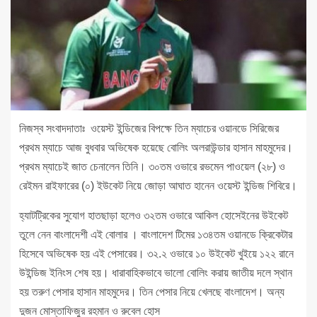
নিজস্ব সংবাদদাতাঃ ওয়েস্ট ইন্ডিজের বিপক্ষে তিন ম্যাচের ওয়ানডে সিরিজের
প্রথম ম্যাচে আজ বুধবার অভিষেক হয়েছে বোলিং অলরাউন্ডার হাসান মাহমুদের।
প্রথম ম্যাচেই জাত চেনালেন তিনি। ৩০তম ওভারে রভমেন পাওয়েল (২৮) ও
রেইমন রাইফারের (০) ইউকেট নিয়ে জোড়া আঘাত হানেন ওয়েস্ট ইন্ডিজ শিবিরে।
হ্যাটট্রিকের সুযোগ হাতছাড়া হলেও ৩২তম ওভারে আকিল হোসেইনের উইকেট
তুলে নেন বাংলাদেশী এই বোলার । বাংলাদেশ টিমের ১৩৪তম ওয়ানডে ক্রিকেটার
হিসেবে অভিষেক হয় এই পেসারের। ৩২.২ ওভারে ১০ উইকেট খুইয়ে ১২২ রানে
উইন্ডিজ ইনিংস শেষ হয়। ধারাবাহিকভাবে ভালো বোলিং করায় জাতীয় দলে স্থান
হয় তরুণ পেসার হাসান মাহমুদের। তিন পেসার নিয়ে খেলছে বাংলাদেশ। অন্য
দুজন মোস্তাফিজুর রহমান ও রুবেল হোস