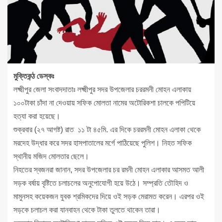
মুক্তিকন্ঠ ডেস্কঃ
লক্ষ্মীপুর জেলা সংবাদদাতাঃ লক্ষ্মীপুর সদর উপজেলার চররমনী মোহন এলাকায়
১০০টাকা চাঁদা না দেওয়ায় সফিক মোলতা নামের অটোরিকশা চালকে পপিটিয়ে
হত্যা করা হয়েছে।
শুক্রবার (২৭ আগষ্ট) রাত ১১ টা ৪৫মি. এর দিকে চররমনী মোহন এলাকা থেকে
মরদেহ উদ্ধার করে সদর হাসপাতালের মর্গে পাঠিয়েছে পুলিশ। নিহত সফিক
স্থানীয় মজিদ মোলতার ছেলে।
নিহতের স্বজনরা জানান, সদর উপজেলার চর রমনী মোহন এলাকার আসমত আলী
সড়ক বর্ষায় বৃষ্টিতে চলাচলের অনুপোযোগী হয়ে উঠে। সম্প্রতি তৌহিদ ও
মামুনসহ কয়েকজন যুবক শ্রমিকদের দিয়ে ওই সড়ক মেরামত করেন। এরপর ওই
সড়কে চলাচল করা যানবাহন থেকে টাকা তুলতে থাকেন তারা।