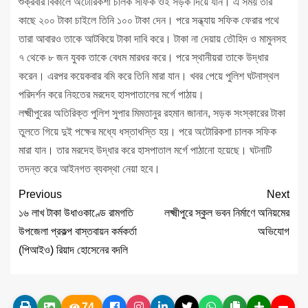
শুক্রবার বিকালে অটোরিকশা চালক সফিক ওই সড়ক দিয়ে যান। এ সময় তার
কাছে ২০০ টাকা চাইলে তিনি ১০০ টাকা দেন। পরে সন্ধ্যায় সফিক ফেরার পথে
তারা আবারও তাকে আটকিয়ে টাকা দাবি করে। টাকা না দেয়ায় তৌহিদ ও মামুনসহ
৭ থেকে ৮ জন যুবক তাকে বেধম মারধর করে। পরে স্থানীয়রা তাকে উদ্ধার
করেন। এরপর কয়েকবার বমি করে তিনি মারা যান। খবর পেয়ে পুলিশ ঘটনাস্থল
পরিদর্শন করে নিহতের মরদেহ হাসপাতালের মর্গে পাঠায়।
লক্ষ্মীপুরের অতিরিক্ত পুলিশ সুপার মিমতানুর রহমান জানান, সড়ক সংস্কারের টাকা
তুলতে গিয়ে দুই পক্ষের মধ্যে ধস্তাধস্তি হয়। পরে অটোরিকশা চালক সফিক
মারা যান। তার মরদেহ উদ্ধার করে হাসপাতাল মর্গে পাঠানো হয়েছে। ঘটনাটি
তদন্ত করে আইনগত ব্যবস্থা নেয়া হবে।
Previous
Next
১৬ লাখ টাকা উধাওকাণ্ডে রামগতি
লক্ষ্মীপুরে স্কুল ভবন নির্মাণে অনিয়মের
উপজেলা প্রকল্প বাস্তবায়ন কর্মকর্তা
অভিযোগ
(পিআইও) রিয়াদ হোসেনের বদলি
74