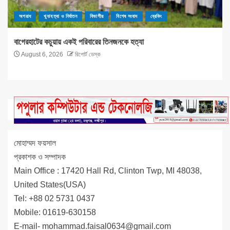
অপরাধ
খুন/হত্যা ও নির্যাতন
বিভাগীয়
বিশেষ সংবাদ
ব্রেকিং
বাগেরহাটের কচুয়ায় একই পরিবারের তিনজনকে হত্যা
August 6, 2026
রিপোর্ট ডেস্ক
মোহাম্মদ ফয়সাল
প্রকাশক ও সম্পাদক
Main Office : 17420 Hall Rd, Clinton Twp, MI 48038,
United States(USA)
Tel: +88 02 5731 0437
Mobile: 01619-630158
E-mail-
mohammad.faisal0634@gmail.com