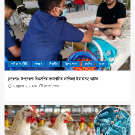
অনিয়ম ও দূর্নীতি
অপরাধ
বিভাগীয়
বিশেষ সংবাদ
ব্রেকিং
মাদক
চন্দ্রগঞ্জ উপজেলা বিএনপির সভাপতির ভাতিজা ইয়াবাসহ আটক
August 6, 2026
রিপোর্ট ডেস্ক