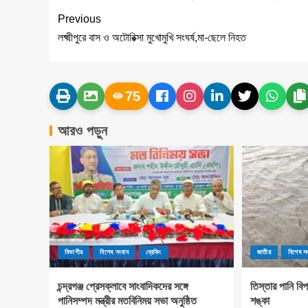
Previous
লক্ষ্মীপুরে বাস ও অটোরিক্সা মুখোমুখি সংঘর্ষ,মা-ছেলে নিহত
75
আরও পড়ুন
বিভাগীয়
বিশেষ সংবাদ
ব্রেকিং
জাতীয়
বিশেষ স
চন্দ্রগঞ্জ প্রেসক্লাবে সাংবাদিকদের সঙ্গে
তিস্তার পানি বি
পানিসম্পদ মন্ত্রীর মতবিনিময় সভা অনুষ্ঠিত
শঙ্কা