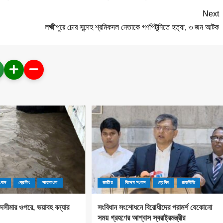
Next
লক্ষ্মীপুরে চোর সন্দেহ শ্রমিকদল নেতাকে গণপিটুনিতে হত্যা, ৩ জন আটক
ংবাদ
ব্রেকিং
সারাবাংলা
জাতীয়
বিশেষ সংবাদ
ব্রেকিং
রাজনীতি
পদসীমার ওপরে, ভয়াবহ বন্যার
সংবিধান সংশোধনে বিরোধীদের পরামর্শ যেকোনো
সময় গ্রহণের আশ্বাস স্বরাষ্ট্রমন্ত্রীর