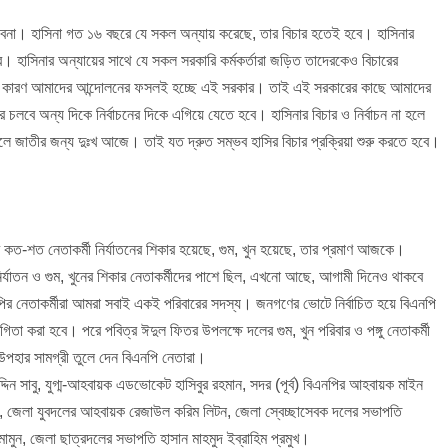
বেনা। হাসিনা গত ১৬ বছরে যে সকল অন্যায় করেছে, তার বিচার হতেই হবে। হাসিনার
ে। হাসিনার অন্যায়ের সাথে যে সকল সরকারি কর্মকর্তারা জড়িত তাদেরকেও বিচারের
শি। কারণ আমাদের আন্দোলনের ফসলই হচ্ছে এই সরকার। তাই এই সরকারের কাছে আমাদের
ার চলবে অন্য দিকে নির্বাচনের দিকে এগিয়ে যেতে হবে। হাসিনার বিচার ও নির্বাচন না হলে
ঠলে জাতীর জন্য দুঃখ আজে। তাই যত দ্রুত সম্ভব হাসির বিচার প্রক্রিয়া শুরু করতে হবে।
র কত-শত নেতাকর্মী নির্যাতনের শিকার হয়েছে, গুম, খুন হয়েছে, তার প্রমাণ আজকে।
র্যাতন ও গুম, খুনের শিকার নেতাকর্মীদের পাশে ছিল, এখনো আছে, আগামী দিনেও থাকবে
নেতাকর্মীরা আমরা সবাই একই পরিবারের সদস্য। জনগণের ভোটে নির্বাচিত হয়ে বিএনপি
গিতা করা হবে। পরে পবিত্র ঈদুল ফিতর উপলক্ষে দলের গুম, খুন পরিবার ও পঙ্গু নেতাকর্মী
উপহার সামগ্রী তুলে দেন বিএনপি নেতারা।
্দিন সাবু, যুগ্ম-আহবায়ক এডভোকেট হাসিবুর রহমান, সদর (পূর্ব) বিএনপির আহবায়ক মাইন
লিটন, জেলা যুবদলের আহবায়ক রেজাউল করিম লিটন, জেলা স্বেচ্ছাসেবক দলের সভাপতি
ুন, জেলা ছাত্রদলের সভাপতি হাসান মাহমুদ ইব্রাহিম প্রমুখ।