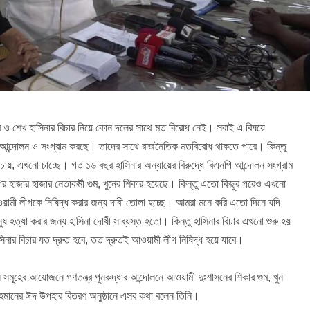
স্কার ও শেখ হাসিনার বিচার নিয়ে কোন দলের সাথে মত বিরোধ নেই। সবাই এ বিষয়ে
আন্দোলন ও সংগ্রাম করছে। তাদের সাথে রাজনৈতিক মতবিরোধ থাকতে পারে। কিন্তু
চায়, এখনো চাচ্ছে। গত ১৬ বছর হাসিনার অন্যায়ের বিরুদ্ধে বিএনপি আন্দোলন সংগ্রাম
 হাজার হাজার নেতাকর্মী গুম, খুনের শিকার হয়েছে। কিন্তু এতো কিছুর পরেও এখনো
আওয়ামী লীগকে নিষিদ্ধ করার জন্য দাবী তোলা হচ্ছে। আমরা মনে করি এতো দিনে যদি
নুষ হত্যা করার জন্য হাসিনা দোষী সাব্যস্ত হতো। কিন্তু হাসিনার বিচার এখনো শুরু হয়
সিনার বিচার যত দ্রুত হবে, তত দ্রুতই আওয়ামী লীগ নিষিদ্ধ হয়ে যাবে।
ূহের আয়োজনে গণতন্ত্র পুনরুদ্ধার আন্দোলনে আওয়ামী দুঃশাসনের শিকার গুম, খুন
েক রহমানের ঈদ উপহার বিতরণ অনুষ্ঠানে এসব কথা বলেন তিনি।