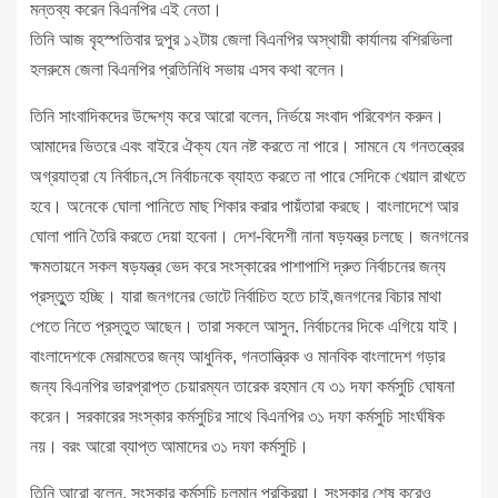
মন্তব্য করেন বিএনপির এই নেতা।
তিনি আজ বৃহস্পতিবার দুপুর ১২টায় জেলা বিএনপির অস্থায়ী কার্যালয় বশিরভিলা
হলরুমে জেলা বিএনপির প্রতিনিধি সভায় এসব কথা বলেন।
তিনি সাংবাদিকদের উদ্দেশ্য করে আরো বলেন, নির্ভয়ে সংবাদ পরিবেশন করুন।
আমাদের ভিতরে এবং বাইরে ঐক্য যেন নষ্ট করতে না পারে। সামনে যে গনতন্ত্রের
অগ্রযাত্রা যে নির্বাচন,সে নির্বাচনকে ব্যাহত করতে না পারে সেদিকে খেয়াল রাখতে
হবে। অনেকে ঘোলা পানিতে মাছ শিকার করার পায়ঁতারা করছে। বাংলাদেশে আর
ঘোলা পানি তৈরি করতে দেয়া হবেনা। দেশ-বিদেশী নানা ষড়যন্ত্র চলছে। জনগনের
ক্ষমতায়নে সকল ষড়যন্ত্র ভেদ করে সংস্কারের পাশাপাশি দ্রুত নির্বাচনের জন্য
প্রস্তুুত হচ্ছি। যারা জনগনের ভোটে নির্বাচিত হতে চাই,জনগনের বিচার মাথা
পেতে নিতে প্রস্তুত আছেন। তারা সকলে আসুন. নির্বাচনের দিকে এগিয়ে যাই।
বাংলাদেশকে মেরামতের জন্য আধুনিক, গনতান্ত্রিক ও মানবিক বাংলাদেশ গড়ার
জন্য বিএনপির ভারপ্রাপ্ত চেয়ারম্যন তারেক রহমান যে ৩১ দফা কর্মসুচি ঘোষনা
করেন। সরকারের সংস্কার কর্মসুচির সাথে বিএনপির ৩১ দফা কর্মসুচি সাংর্ঘষিক
নয়। বরং আরো ব্যাপ্ত আমাদের ৩১ দফা কর্মসুচি।
তিনি আরো বলেন, সংস্কার কর্মসুচি চলমান প্রক্রিয়া। সংস্কার শেষ করেও