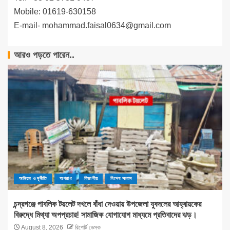
Mobile: 01619-630158
E-mail-
mohammad.faisal0634@gmail.com
আরও পড়তে পারেন..
অনিয়ম ও দূর্নীতি
অপরাধ
বিভাগীয়
বিশেষ সংবাদ
চন্দ্রগঞ্জে পাবলিক টয়লেট দখলে বাঁধা দেওয়ায় উপজেলা যুবদলের আহ্বায়কের
বিরুদ্ধে মিথ্যা অপপ্রচার! সামাজিক যোগাযোগ মাধ্যমে প্রতিবাদের ঝড়।
August 8, 2026
রিপোর্ট ডেস্ক