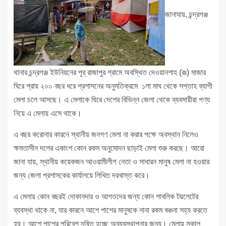
জানাযায়, চন্দ্রগঞ্জ
থানার চন্দ্রগঞ্জ ইউনিয়নের পূর্ রাজাপুর গ্রামে অবস্থিত দেওয়ানশাহ (রঃ) মাজার
ঘিরে প্রায় ২০০ বছর ধরে প্রশাসনের অনুমতিক্রমে ১লা মাঘ থেকে সপ্তাহ ব্যাপী
মেলা চলে আসছে। এ মেলাকে ঘিরে দেশের বিভিন্ন জেলা থেকে ব্যবসায়ীরা পণ্য
নিয়ে এ মেলায় এসে থাকে।
এ বছর করোনার কারনে স্থানীয় জনগণ মেলা না করার পক্ষে অবস্থান নিলেও
ক্ষমতাসীন দলের একাংশ কোন রকম অনুমোদন ছাড়াই মেলা শুরু করছে। আরো
জানা যায়, স্থানীয় কয়েকজন আওয়ামীলীগ নেতা ও সাধারন মানুষ মেলা না হওয়ার
জন্য জেলা প্রশাসকের কার্যালয়ে লিখিত দরখাস্ত করে।
এ মেলায় কোন বছরই দোকানদার ও আগতদের জন্য কোন পাবলিক টয়লেটের
ব্যবস্থা থাকে না, যার কারনে আশে পাশের মানুষকে নানা রকম বঞ্চনা সহ্য করতে
হয়। আশে পাশের পরিবেশ দূষিত হচ্ছে অব্যবস্থাপনার জন্য। মেলায় সকাল