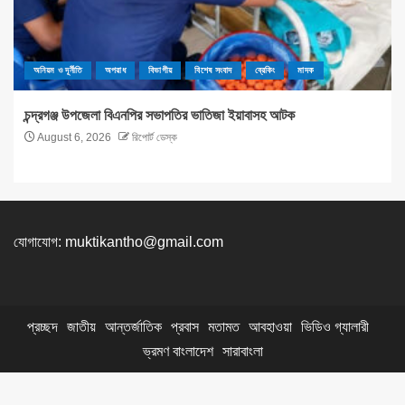
অনিয়ম ও দূর্নীতি
অপরাধ
বিভাগীয়
বিশেষ সংবাদ
ব্রেকিং
মাদক
চন্দ্রগঞ্জ উপজেলা বিএনপির সভাপতির ভাতিজা ইয়াবাসহ আটক
August 6, 2026
রিপোর্ট ডেস্ক
যোগাযোগ:
muktikantho@gmail.com
প্রচ্ছদ
জাতীয়
আন্তর্জাতিক
প্রবাস
মতামত
আবহাওয়া
ভিডিও গ্যালারী
ভ্রমণ বাংলাদেশ
সারাবাংলা