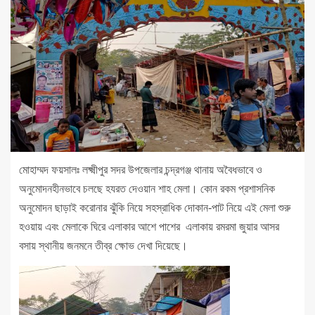
মোহাম্মদ ফয়সালঃ লক্ষ্মীপুর সদর উপজেলার চন্দ্রগঞ্জ থানায় অবৈধভাবে ও
অনুমোদনহীনভাবে চলছে হযরত দেওয়ান শাহ মেলা। কোন রকম প্রশাসনিক
অনুমোদন ছাড়াই করোনার ঝুঁকি নিয়ে সহস্রাধিক দোকান-পাট নিয়ে এই মেলা শুরু
হওয়ায় এবং মেলাকে ঘিরে এলাকার আশে পাশের এলাকায় রমরমা জুয়ার আসর
বসায় স্থানীয় জনমনে তীব্র ক্ষোভ দেখা দিয়েছে।