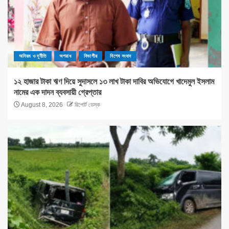
অনিয়ম ও দূর্নীতি
অপরাধ
বিভাগীয়
বিশেষ সংবাদ
১২ হাজার টাকা ঋণ দিয়ে সুদাসলে ১৩ লাখ টাকা দাবির অভিযোগে খাদেমুল ইসলাম
নামের এক দাদন ব্যবসায়ী গ্রেপ্তার
August 8, 2026
রিপোর্ট ডেস্ক