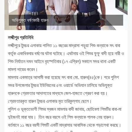
অভিযুক্ত ধর্ষণকারী হারুন
লক্ষ্মীপুর প্রতিনিধি
লক্ষ্মীপুরে টুমচর এলাকায় পালিত ১১ বছরের মাদ্রাসা পড়ুয়া শিশু কন্যাকে সৎ বাবা
কর্তৃক একাধিকবার ধর্ষণের ঘটনা ঘটেছে। এঘটনায় ওই শিশুর ফুফু বাদী হয়ে নারী ও
শিশু নির্যাতন দমন আইনে বৃহস্পতিবার (১৭ এপ্রিল) সকালে সদর থানা একটি
মামলা দায়ের করেন।
মামলায় একমাত্র আসামী করা হয়েছে সৎ বাবা মো. হারুন(৪৫)কে। পরে পুলিশ
সদর উপজেলার টুমচর ইউনিয়নের ৫নং ওয়ার্ডে অভিযান চালিয়ে অভিযুক্ত
হারুনকে গ্রেফতার আদালতের মাধ্যমে জেল-হাজতে প্রেরণ করা হয়।
গ্রেফতারকৃত হারুন টুমচর এলাকার মৃত তরিকুল্লাহ ছেলে।
পুলিশ ও ভূক্তভোগী শিশুর স্বজন মামলার বাদী জানায়, ছোটবেলা শিশুটির বাবা-মা
দুইজনই মারা যায়। তিন বছর বয়সে ওই শিশু কন্যাকে পালক নেয় হারুন।
বর্তমানে ১১ বছর বয়সী শিশুটি একটি মাদ্রাসায় আবাসিক থেকে পড়ালেখা করছে।