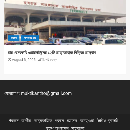
জাতীয়
বিশেষ সংবাদ
চার বেসরকারি এয়ারলাইন্সের ১২টি উড়োজাহাজ বিক্রির উদ্যোগ
August 6, 2026
রিপোর্ট ডেস্ক
যোগাযোগ:
muktikantho@gmail.com
প্রচ্ছদ
জাতীয়
আন্তর্জাতিক
প্রবাস
মতামত
আবহাওয়া
ভিডিও গ্যালারী
ভ্রমণ বাংলাদেশ
সারাবাংলা