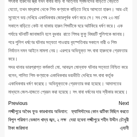
সৎবাবা হারুনের স্ত্রী যখন বাবার বাড়ি বা আত্নীয় স্বজনদের বাড়িতে বেড়াতে
যেতো, তখন মাদ্রাসা থেকে শিশু কণ্যাকে বাড়িতে নিয়ে আসতো হারুন। আর এই
সুযোগে ভয় দেখিয়ে একাধিকবার জোরপূর্বক ধর্ষণ করে সে। সব শেষ ২৩ মার্চ
সকালে বাড়িতে কেউ না থাকায় হারুন শিশুটিকে ঘরে আটকিয়ে ধর্ষণ করে। এক
পর্যায়ে ঘটনাটি জানাজানি হলে বুধবার রাতে শিশুর ফুফু বিষয়টি পুলিশকে জানায়।
পরে পুলিশ ধর্ষণের ঘটনার সত্যতা পাওয়ায় বৃহস্পতিবার সকালে নারী ও শিশু
নির্যাতন দমন আইনে মামলা নেয়। এরপরে অভিযুক্ত সৎ বাবা হারুনকে গ্রেফতার
করে।
সদর থানার ভারপ্রাপ্ত কর্মকর্তা মো. আবদুল মোন্নাফ ঘটনার সত্যতা নিশ্চিত করে
বলেন, পালিত শিশু কণ্যাকে একাধিকবার ভয়ভীতি দেখিয়ে সৎ বাবা কর্তৃক
একাধিকবার ধর্ষণ করেছে। অভিযুক্তকে গ্রেফতার করা হয়েছে। আদালতের
মাধ্যমে জেল-হাজতে প্রেরন করা হয়েছে। সৎ বাবা ধর্ষনের দায় স্বীকার করেছে।
Previous
Next
লক্ষ্মীপুরে অবৈধ ফুড কারখানায় অভিযান:
ফ্যাসিস্টদের কোন ঝটিকা মিছিল করতে
বিপুল পরিমাণ ভেজাল খাদ্য জব্দ, ২ লক্ষ
দেয়া হবেনা লক্ষ্মীপুরে শহীদ উদ্দীন চৌধুরী
টাকা জরিমানা
এ্যানী