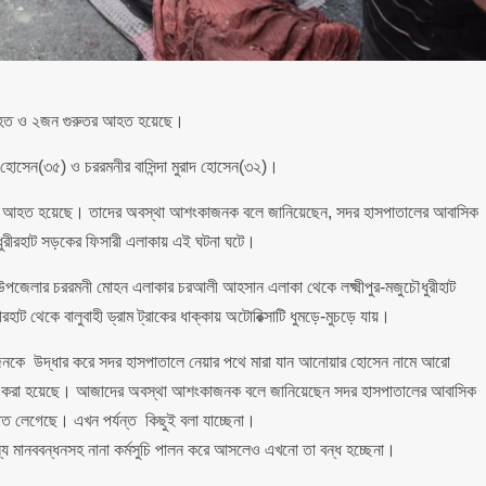
্রী নিহত ও ২জন গুরুতর আহত হয়েছে।
হোসেন(৩৫) ও চররমনীর বাসিন্দা মুরাদ হোসেন(৩২)।
র আহত হয়েছে। তাদের অবস্থা আশংকাজনক বলে জানিয়েছেন, সদর হাসপাতালের আবাসিক
ুরীরহাট সড়কের ফিসারী এলাকায় এই ঘটনা ঘটে।
র উপজেলার চররমনী মোহন এলাকার চরআলী আহসান এলাকা থেকে লক্ষ্মীপুর-মজুচৌধুরীহাট
 থেকে বালুবাহী ড্রাম ট্রাকের ধাক্কায় অটোরিক্সাটি ধুমড়ে-মুচড়ে যায়।
জনকে উদ্ধার করে সদর হাসপাতালে নেয়ার পথে মারা যান আনোয়ার হোসেন নামে আরো
ি করা হয়েছে। আজাদের অবস্থা আশংকাজনক বলে জানিয়েছেন সদর হাসপাতালের আবাসিক
লেগেছে। এখন পর্যন্ত কিছুই বলা যাচ্ছেনা।
্য মানববন্ধনসহ নানা কর্মসুচি পালন করে আসলেও এখনো তা বন্ধ হচ্ছেনা।