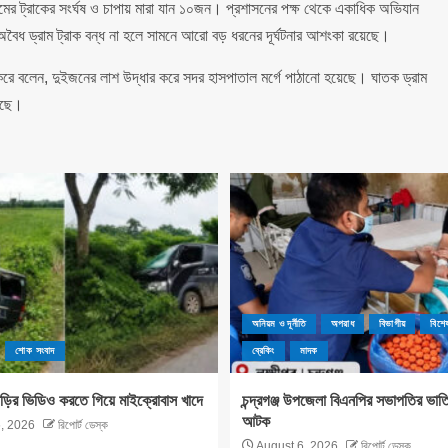
মের ট্রাকের সংর্ঘষ ও চাপায় মারা যান ১০জন। প্রশাসনের পক্ষ থেকে একাধিক অভিযান
বৈধ ড্রাম ট্রাক বন্ধ না হলে সামনে আরো বড় ধরনের দূর্ঘটনার আশংকা রয়েছে।
ত করে বলেন, দুইজনের লাশ উদ্ধার করে সদর হাসপাতাল মর্গে পাঠানো হয়েছে। ঘাতক ড্রাম
লছে।
অনিয়ম ও দূর্নীতি
অপরাধ
বিভাগীয়
বিশে
শোক সংবাদ
ব্রেকিং
মাদক
াড়ির ভিডিও করতে গিয়ে মাইক্রোবাস খাদে
চন্দ্রগঞ্জ উপজেলা বিএনপির সভাপতির ভাত
আটক
, 2026
রিপোর্ট ডেস্ক
August 6, 2026
রিপোর্ট ডেস্ক