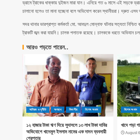
ড্রামে ট্রাকের ধাক্কায় দুইজন মারা যান। এনিয়ে গত ৬ মাসে এই সড়কে ড্রা
চালানো হলেও তা মানা হচ্ছেনা বলে অভিযোগ করেন স্থানীয়রা। দ্রুত এসব অ
সদর থানার ভারপ্রাপ্ত কর্মকর্তা মো. আবদুল মোন্নাফ ঘটনার সত্যতা নিশ্চি
ট্রাকটি জব্দ করা যায়নি। চালক পলাতক রয়েছে। চালককে ধরতে অভিযান চ
আরও পড়তে পারেন..
অনিয়ম ও দূর্নীতি
অপরাধ
বিভাগীয়
বিশেষ সংবাদ
বিশেষ সংবাদ
১২ হাজার টাকা ঋণ দিয়ে সুদাসলে ১৩ লাখ টাকা দাবির
খাদে পড়া গ
অভিযোগে খাদেমুল ইসলাম নামের এক দাদন ব্যবসায়ী
August 6
গ্রেপ্তার