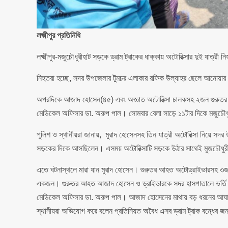
লক্ষ্মীপুর প্রতিনিধি
লক্ষ্মীপুর-মজুচৌধুরীহাট সড়কে ড্রাম ট্রাকের ধাক্কায় অটোরিক্সার দুই যাত
নিহতরা হচ্ছে, সদর উপজেলার টুমচর এলাকার রফিক উল্যাহর ছেলে আনোয়ার 
অপরদিকে আজাদ হোসেন(৪৫) এবং অজ্ঞাত অটোরিক্সা চালকসহ ২জন গুরুত
মেডিকেল অফিসার ডা. অরুপ পাল। সোমবার বেলা সাড়ে ১১টার দিকে মজুচৌধ
পুলিশ ও স্থানীয়রা জানায়, মুরাদ হোসেনসহ তিন যাত্রী অটোরিক্সা নিয়ে সদ
সড়কের দিকে আসছিলেন। এসময় অটোরিক্সাটি সড়কে উঠার সাথেই মুজচৌধুরীরহাট
এতে ঘটনাস্থলে মারা যান মুরাদ হোসেন। গুরুতর আহত অটোড্রাইভারসহ ৩
একজন। গুরুতর আহত আজাদ হোসেন ও ড্রাইভারকে সদর হাসপাতালে ভর্ত
মেডিকেল অফিসার ডা. অরুপ পাল। আজাদ হোসেনের মাথায় বড় ধরনের আঘাত 
স্থানীয়রা অভিযোগ করে বলেন প্রতিনিয়ত অবৈধ এসব ড্রাম ট্রাক বন্ধের জন