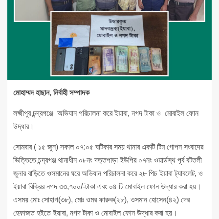
মোহাম্মদ হাছান, নির্বাহী সম্পাদক
লক্ষ্মীপুর চন্দ্রগঞ্জে অভিযান পরিচালনা করে ইয়াবা, নগদ টাকা ও মোবাইল ফোন
উদ্ধার।
সোমবার ( ১৫ জুন) সকাল ০৭:০৫ ঘটিকার সময় থানার একটি টিম গোপন সংবাদের
ভিত্তিতে চন্দ্রগঞ্জ থানাধীন ০৮নং দত্তপাড়া ইউপির ০৭নং ওয়ার্ডস্থ পূর্ব বটতলী
জুনার বাড়িতে ওসমানের ঘরে অভিযান পরিচালনা করে ২৮ পিচ ইয়াবা ট্যাবলেট, ও
ইয়াবা বিক্রির নগদ ৩৩,৭০০/-টাকা এবং ০৪ টি মোবাইল ফোন উদ্ধার করা হয়।
এসময় মোঃ সোহাগ(৩৮), মোঃ ওমর ফারুক(২৮), ওসমান হোসেন(৪২) দের
হেফাজত হইতে ইয়াবা, নগদ টাকা ও মোবাইল ফোন উদ্ধার করা হয়।