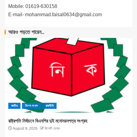
Mobile: 01619-630158
E-mail-
mohammad.faisal0634@gmail.com
আরও পড়তে পারেন..
জাতীয়
বিশেষ সংবাদ
রাজনীতি
রাষ্ট্রপতি নির্বাচনে বিএনপির দুই মনোনয়নপত্র সংগ্রহ
August 9, 2026
রিপোর্ট ডেস্ক