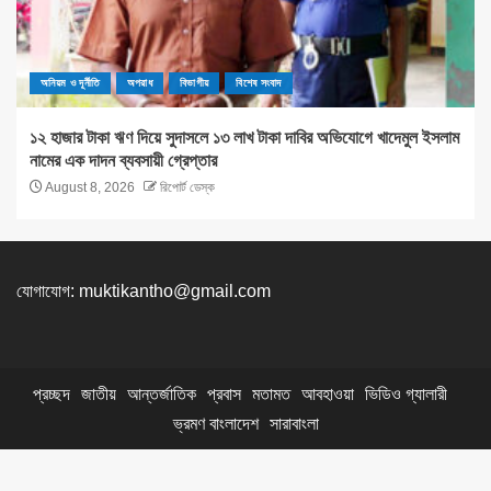
অনিয়ম ও দূর্নীতি
অপরাধ
বিভাগীয়
বিশেষ সংবাদ
১২ হাজার টাকা ঋণ দিয়ে সুদাসলে ১৩ লাখ টাকা দাবির অভিযোগে খাদেমুল ইসলাম
নামের এক দাদন ব্যবসায়ী গ্রেপ্তার
August 8, 2026
রিপোর্ট ডেস্ক
যোগাযোগ:
muktikantho@gmail.com
প্রচ্ছদ
জাতীয়
আন্তর্জাতিক
প্রবাস
মতামত
আবহাওয়া
ভিডিও গ্যালারী
ভ্রমণ বাংলাদেশ
সারাবাংলা