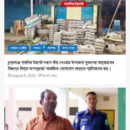
অনিয়ম ও দূর্নীতি
অপরাধ
বিভাগীয়
বিশেষ সংবাদ
চন্দ্রগঞ্জে পাবলিক টয়লেট দখলে বাঁধা দেওয়ায় উপজেলা যুবদলের আহ্বায়কের
বিরুদ্ধে মিথ্যা অপপ্রচার! সামাজিক যোগাযোগ মাধ্যমে প্রতিবাদের ঝড়।
August 8, 2026
রিপোর্ট ডেস্ক