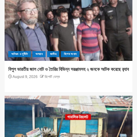
অনিয়ম ও দূর্নীতি
অপরাধ
জাতীয়
বিশেষ সংবাদ
বিপুল ভারতীয় জাল নোট ও তৈরির বিভিন্ন সরঞ্জামসহ ২ জনকে আটক করেছে র‌্যাব
August 9, 2026
রিপোর্ট ডেস্ক