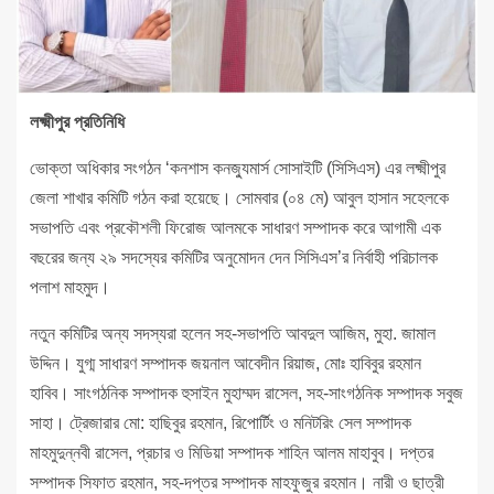
লক্ষ্মীপুর প্রতিনিধি
ভোক্তা অধিকার সংগঠন ‘কনশাস কনজ্যুমার্স সোসাইটি (সিসিএস) এর লক্ষ্মীপুর
জেলা শাখার কমিটি গঠন করা হয়েছে। সোমবার (০৪ মে) আবুল হাসান সহেলকে
সভাপতি এবং প্রকৌশলী ফিরোজ আলমকে সাধারণ সম্পাদক করে আগামী এক
বছরের জন্য ২৯ সদস্যের কমিটির অনুমোদন দেন সিসিএস’র নির্বাহী পরিচালক
পলাশ মাহমুদ।
নতুন কমিটির অন্য সদস্যরা হলেন সহ-সভাপতি আবদুল আজিম, মুহা. জামাল
উদ্দিন। যুগ্ম সাধারণ সম্পাদক জয়নাল আবেদীন রিয়াজ, মোঃ হাবিবুর রহমান
হাবিব। সাংগঠনিক সম্পাদক হুসাইন মুহাম্মদ রাসেল, সহ-সাংগঠনিক সম্পাদক সবুজ
সাহা। ট্রেজারার মো: হাছিবুর রহমান, রিপোর্টিং ও মনিটরিং সেল সম্পাদক
মাহমুদুন্নবী রাসেল, প্রচার ও মিডিয়া সম্পাদক শাহিন আলম মাহাবুব। দপ্তর
সম্পাদক সিফাত রহমান, সহ-দপ্তর সম্পাদক মাহফুজুর রহমান। নারী ও ছাত্রী