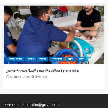
অনিয়ম ও দূর্নীতি
অপরাধ
বিভাগীয়
বিশেষ সংবাদ
ব্রেকিং
মাদক
চন্দ্রগঞ্জ উপজেলা বিএনপির সভাপতির ভাতিজা ইয়াবাসহ আটক
August 6, 2026
রিপোর্ট ডেস্ক
যোগাযোগ:
muktikantho@gmail.com