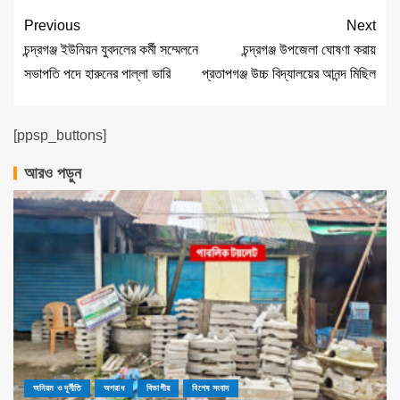
Previous
Next
চন্দ্রগঞ্জ ইউনিয়ন যুবদলের কর্মী সম্মেলনে
চন্দ্রগঞ্জ উপজেলা ঘোষণা করায়
সভাপতি পদে হারুনের পাল্লা ভারি
প্রতাপগঞ্জ উচ্চ বিদ্যালয়ের আনন্দ মিছিল
[ppsp_buttons]
আরও পড়ুন
অনিয়ম ও দূর্নীতি
অপরাধ
বিভাগীয়
বিশেষ সংবাদ