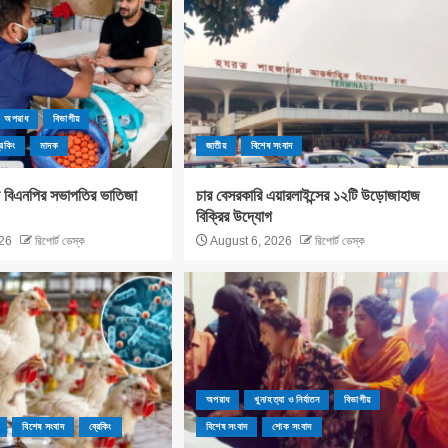
অপরাধ
বিভাগীয়
রেকিং
মাদক
জাতীয়
বিশেষ সংবাদ
লা বিএনপির সভাপতির ভাতিজা
চার বেসরকারি এয়ারলাইন্সের ১২টি উড়োজাহাজ
বিক্রির উদ্যোগ
26
রিপোর্ট ডেস্ক
August 6, 2026
রিপোর্ট ডেস্ক
অপরাধ
খুন/হত্যা ও নির্যাতন
বিভাগীয়
বিশেষ সংবাদ
ব্রেকিং
বিশেষ সংবাদ
শোক সংবাদ