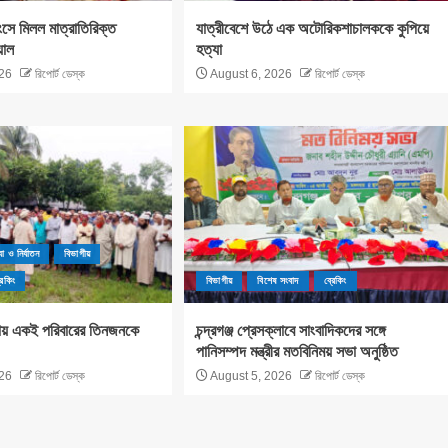
ংসে মিলল মাত্রাতিরিক্ত
যাত্রীবেশে উঠে এক অটোরিকশাচালককে কুপিয়ে
য়াল
হত্যা
26
রিপোর্ট ডেস্ক
August 6, 2026
রিপোর্ট ডেস্ক
যা ও নির্যাতন
বিভাগীয়
রেকিং
বিভাগীয়
বিশেষ সংবাদ
ব্রেকিং
য়ায় একই পরিবারের তিনজনকে
চন্দ্রগঞ্জ প্রেসক্লাবে সাংবাদিকদের সঙ্গে
পানিসম্পদ মন্ত্রীর মতবিনিময় সভা অনুষ্ঠিত
26
রিপোর্ট ডেস্ক
August 5, 2026
রিপোর্ট ডেস্ক