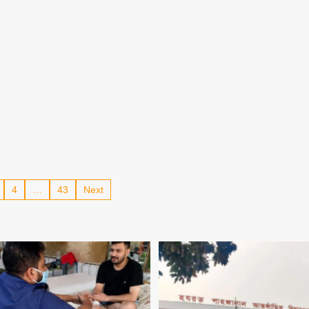
4
…
43
Next