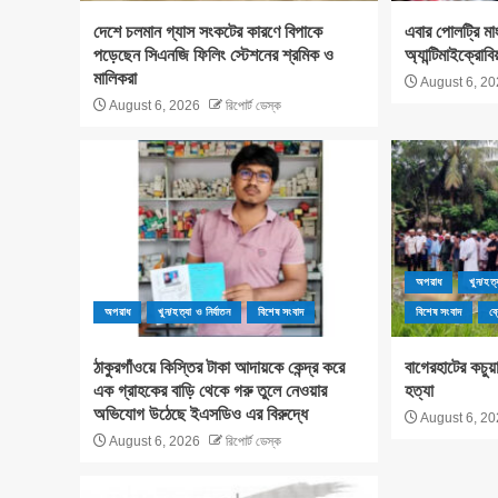
দেশে চলমান গ্যাস সংকটের কারণে বিপাকে
এবার পোলট্রি মা
পড়েছেন সিএনজি ফিলিং স্টেশনের শ্রমিক ও
অ্যান্টিমাইক্রোবি
মালিকরা
August 6, 20
August 6, 2026
রিপোর্ট ডেস্ক
অপরাধ
খুন/হত্
অপরাধ
খুন/হত্যা ও নির্যাতন
বিশেষ সংবাদ
বিশেষ সংবাদ
ব্
ঠাকুরগাঁওয়ে কিস্তির টাকা আদায়কে কেন্দ্র করে
বাগেরহাটের কচু
এক গ্রাহকের বাড়ি থেকে গরু তুলে নেওয়ার
হত্যা
অভিযোগ উঠেছে ইএসডিও এর বিরুদ্ধে
August 6, 20
August 6, 2026
রিপোর্ট ডেস্ক